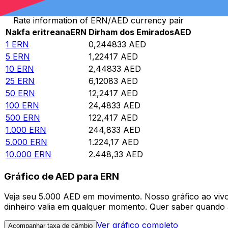
Rate information of ERN/AED currency pair
Nakfa eritreana
ERN
Dirham dos Emirados
AED
1
ERN
0,244833
AED
5
ERN
1,22417
AED
10
ERN
2,44833
AED
25
ERN
6,12083
AED
50
ERN
12,2417
AED
100
ERN
24,4833
AED
500
ERN
122,417
AED
1.000
ERN
244,833
AED
5.000
ERN
1.224,17
AED
10.000
ERN
2.448,33
AED
Gráfico de AED para ERN
Veja seu 5.000 AED em movimento. Nosso gráfico ao vi
dinheiro valia em qualquer momento. Quer saber quando a
Ver gráfico completo
Acompanhar taxa de câmbio