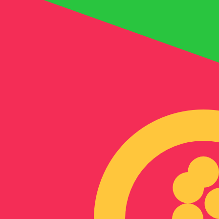
Nfk
ERN
-
Nakfa eritreana
1.00
AED
=
4,
084411
ERN
Taxa de mercado médio às 20:00 UTC
Enviar dinheiro
Fale hoje com um especialista em câmbio.
Podemos super
Agendar chamada
Usamos a taxa de mercado médio no nosso Conversor. Is
Você sabia que é possível enviar dinheiro para o exterio
Inscreva-se hoje