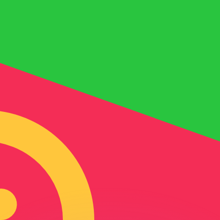
ar taxas concorrentes.
so é apenas para fins informativos. Você não pagará essa
r com a Xe?