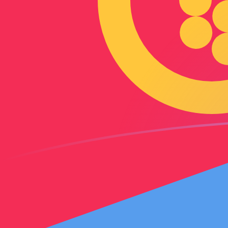
Taxas de câmbio de AED para ERN ho
Converter Dirham dos Emirados para Nakfa eritreana
Rate information of AED/ERN currency pair
Dirham dos Emirados
AED
Nakfa eritreana
ERN
1
AED
4,08441
ERN
5
AED
20,4221
ERN
10
AED
40,8441
ERN
25
AED
102,11
ERN
50
AED
204,221
ERN
100
AED
408,441
ERN
500
AED
2.042,21
ERN
1.000
AED
4.084,41
ERN
5.000
AED
20.422,1
ERN
10.000
AED
40.844,1
ERN
Converter Nakfa eritreana para Dirham dos Emirados