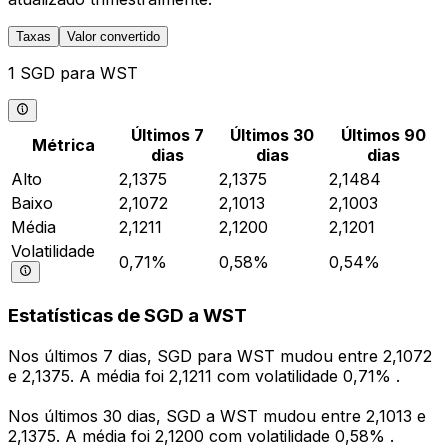
Taxas
Valor convertido
1 SGD para WST
Últimos 7
Últimos 30
Últimos 90
Métrica
dias
dias
dias
Alto
2,1375
2,1375
2,1484
Baixo
2,1072
2,1013
2,1003
Média
2,1211
2,1200
2,1201
Volatilidade
0,71%
0,58%
0,54%
Estatísticas de SGD a WST
Nos últimos 7 dias, SGD para WST mudou entre 2,1072
e 2,1375. A média foi 2,1211 com volatilidade 0,71% .
Nos últimos 30 dias, SGD a WST mudou entre 2,1013 e
2,1375. A média foi 2,1200 com volatilidade 0,58% .