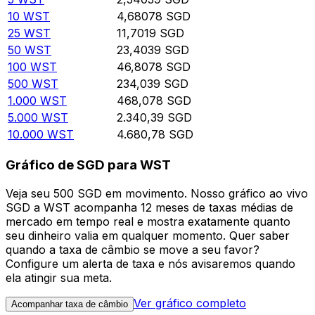
10
WST
4,68078
SGD
25
WST
11,7019
SGD
50
WST
23,4039
SGD
100
WST
46,8078
SGD
500
WST
234,039
SGD
1.000
WST
468,078
SGD
5.000
WST
2.340,39
SGD
10.000
WST
4.680,78
SGD
Gráfico de SGD para WST
Veja seu 500 SGD em movimento. Nosso gráfico ao vivo
SGD a WST acompanha 12 meses de taxas médias de
mercado em tempo real e mostra exatamente quanto
seu dinheiro valia em qualquer momento. Quer saber
quando a taxa de câmbio se move a seu favor?
Configure um alerta de taxa e nós avisaremos quando
ela atingir sua meta.
Ver gráfico completo
Acompanhar taxa de câmbio