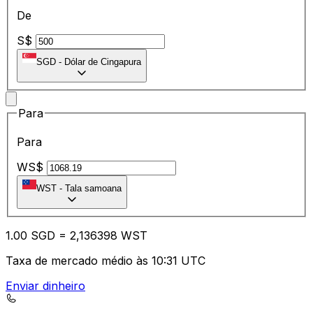
De
S$
SGD
-
Dólar de Cingapura
Para
Para
WS$
WST
-
Tala samoana
1.00
SGD
=
2,
136398
WST
Taxa de mercado médio às 10:31 UTC
Enviar dinheiro