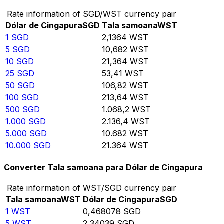
Rate information of SGD/WST currency pair
Dólar de Cingapura
SGD
Tala samoana
WST
1
SGD
2,1364
WST
5
SGD
10,682
WST
10
SGD
21,364
WST
25
SGD
53,41
WST
50
SGD
106,82
WST
100
SGD
213,64
WST
500
SGD
1.068,2
WST
1.000
SGD
2.136,4
WST
5.000
SGD
10.682
WST
10.000
SGD
21.364
WST
Converter Tala samoana para Dólar de Cingapura
Rate information of WST/SGD currency pair
Tala samoana
WST
Dólar de Cingapura
SGD
1
WST
0,468078
SGD
5
WST
2,34039
SGD