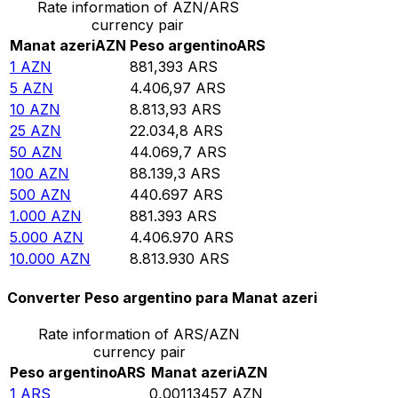
Rate information of AZN/ARS
currency pair
Manat azeri
AZN
Peso argentino
ARS
1
AZN
881,393
ARS
5
AZN
4.406,97
ARS
10
AZN
8.813,93
ARS
25
AZN
22.034,8
ARS
50
AZN
44.069,7
ARS
100
AZN
88.139,3
ARS
500
AZN
440.697
ARS
1.000
AZN
881.393
ARS
5.000
AZN
4.406.970
ARS
10.000
AZN
8.813.930
ARS
Converter Peso argentino para Manat azeri
Rate information of ARS/AZN
currency pair
Peso argentino
ARS
Manat azeri
AZN
1
ARS
0,00113457
AZN