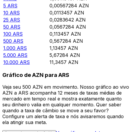
5
ARS
0,00567284
AZN
10
ARS
0,0113457
AZN
25
ARS
0,0283642
AZN
50
ARS
0,0567284
AZN
100
ARS
0,113457
AZN
500
ARS
0,567284
AZN
1.000
ARS
1,13457
AZN
5.000
ARS
5,67284
AZN
10.000
ARS
11,3457
AZN
Gráfico de AZN para ARS
Veja seu 500 AZN em movimento. Nosso gráfico ao vivo
AZN a ARS acompanha 12 meses de taxas médias de
mercado em tempo real e mostra exatamente quanto
seu dinheiro valia em qualquer momento. Quer saber
quando a taxa de câmbio se move a seu favor?
Configure um alerta de taxa e nós avisaremos quando
ela atingir sua meta.