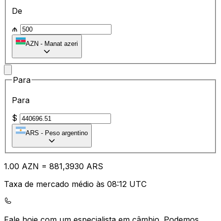
De
₼
AZN
-
Manat azeri
Para
Para
$
ARS
-
Peso argentino
1.00
AZN
=
88
1,3930
ARS
Taxa de mercado médio às 08:12 UTC
Fale hoje com um especialista em câmbio.
Podemos