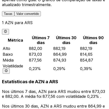
atualizado trimestralmente.
Taxas
Valor convertido
1 AZN para ARS
Últimos 7
Últimos 30
Últimos 90
Métrica
dias
dias
dias
Alto
882,00
882,19
882,19
Baixo
873,03
864,99
814,65
Média
877,56
874,93
854,87
Volatilidade
0,23%
0,29%
0,39%
Estatísticas de AZN a ARS
Nos últimos 7 dias, AZN para ARS mudou entre 873,03
e 882,00. A média foi 877,56 com volatilidade 0,23% .
Nos últimos 30 dias, AZN a ARS mudou entre 864,99 e