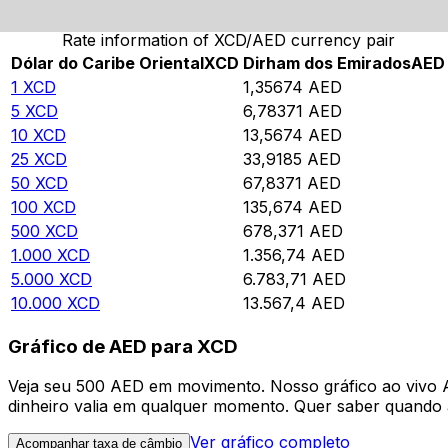
Rate information of XCD/AED currency pair
Dólar do Caribe Oriental
XCD
Dirham dos Emirados
AED
1
XCD
1,35674
AED
5
XCD
6,78371
AED
10
XCD
13,5674
AED
25
XCD
33,9185
AED
50
XCD
67,8371
AED
100
XCD
135,674
AED
500
XCD
678,371
AED
1.000
XCD
1.356,74
AED
5.000
XCD
6.783,71
AED
10.000
XCD
13.567,4
AED
Gráfico de AED para XCD
Veja seu 500 AED em movimento. Nosso gráfico ao vivo
dinheiro valia em qualquer momento. Quer saber quando a
Ver gráfico completo
Acompanhar taxa de câmbio