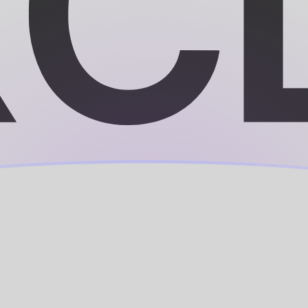
je
riental
mirados