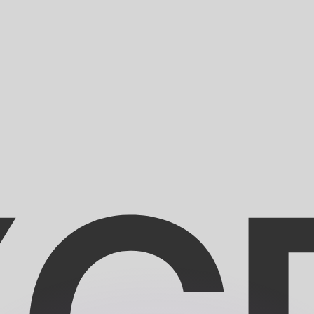
ar taxas concorrentes.
so é apenas para fins informativos. Você não pagará essa
r com a Xe?