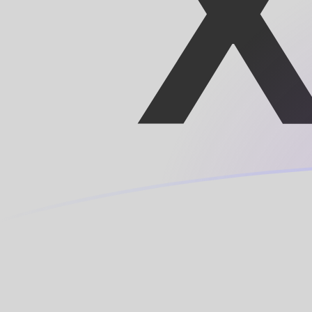
Taxas de câmbio de AED para XCD ho
Converter Dirham dos Emirados para Dólar do Caribe O
Rate information of AED/XCD currency pair
Dirham dos Emirados
AED
Dólar do Caribe Oriental
XCD
1
AED
0,73706
XCD
5
AED
3,6853
XCD
10
AED
7,3706
XCD
25
AED
18,4265
XCD
50
AED
36,853
XCD
100
AED
73,706
XCD
500
AED
368,53
XCD
1.000
AED
737,06
XCD
5.000
AED
3.685,3
XCD
10.000
AED
7.370,6
XCD
Converter Dólar do Caribe Oriental para Dirham dos E