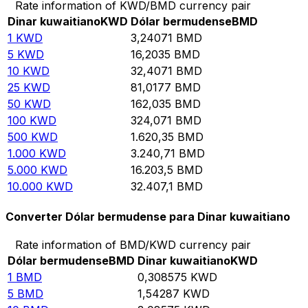
Rate information of KWD/BMD currency pair
Dinar kuwaitiano
KWD
Dólar bermudense
BMD
1
KWD
3,24071
BMD
5
KWD
16,2035
BMD
10
KWD
32,4071
BMD
25
KWD
81,0177
BMD
50
KWD
162,035
BMD
100
KWD
324,071
BMD
500
KWD
1.620,35
BMD
1.000
KWD
3.240,71
BMD
5.000
KWD
16.203,5
BMD
10.000
KWD
32.407,1
BMD
Converter Dólar bermudense para Dinar kuwaitiano
Rate information of BMD/KWD currency pair
Dólar bermudense
BMD
Dinar kuwaitiano
KWD
1
BMD
0,308575
KWD
5
BMD
1,54287
KWD