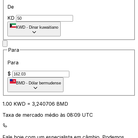
De
KD
KWD
-
Dinar kuwaitiano
Para
Para
$
BMD
-
Dólar bermudense
1.00
KWD
=
3,
240706
BMD
Taxa de mercado médio às 08:09 UTC
Fale hoje com um especialista em câmbio.
Podemos