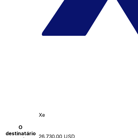
Xe
O
destinatário
26,730.00 USD