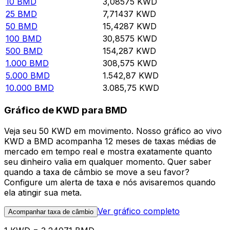
10
BMD
3,08575
KWD
25
BMD
7,71437
KWD
50
BMD
15,4287
KWD
100
BMD
30,8575
KWD
500
BMD
154,287
KWD
1.000
BMD
308,575
KWD
5.000
BMD
1.542,87
KWD
10.000
BMD
3.085,75
KWD
Gráfico de KWD para BMD
Veja seu 50 KWD em movimento. Nosso gráfico ao vivo
KWD a BMD acompanha 12 meses de taxas médias de
mercado em tempo real e mostra exatamente quanto
seu dinheiro valia em qualquer momento. Quer saber
quando a taxa de câmbio se move a seu favor?
Configure um alerta de taxa e nós avisaremos quando
ela atingir sua meta.
Ver gráfico completo
Acompanhar taxa de câmbio