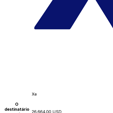
Xe
O
destinatário
26,664.00 USD