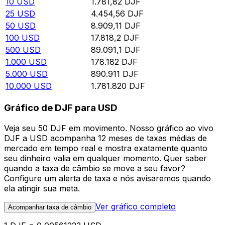
10
USD
1.781,82
DJF
25
USD
4.454,56
DJF
50
USD
8.909,11
DJF
100
USD
17.818,2
DJF
500
USD
89.091,1
DJF
1.000
USD
178.182
DJF
5.000
USD
890.911
DJF
10.000
USD
1.781.820
DJF
Gráfico de DJF para USD
Veja seu 50 DJF em movimento. Nosso gráfico ao vivo
DJF a USD acompanha 12 meses de taxas médias de
mercado em tempo real e mostra exatamente quanto
seu dinheiro valia em qualquer momento. Quer saber
quando a taxa de câmbio se move a seu favor?
Configure um alerta de taxa e nós avisaremos quando
ela atingir sua meta.
Ver gráfico completo
Acompanhar taxa de câmbio