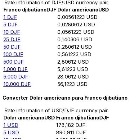
Rate information of DJF/USD currency pair
Franco djibutiano
DJF
Dólar americano
USD
1
DJF
0,00561223
USD
5
DJF
0,0280612
USD
10
DJF
0,0561223
USD
25
DJF
0,140306
USD
50
DJF
0,280612
USD
100
DJF
0,561223
USD
500
DJF
2,80612
USD
1.000
DJF
5,61223
USD
5.000
DJF
28,0612
USD
10.000
DJF
56,1223
USD
Converter Dólar americano para Franco djibutiano
Rate information of USD/DJF currency pair
Dólar americano
USD
Franco djibutiano
DJF
1
USD
178,182
DJF
5
USD
890,911
DJF