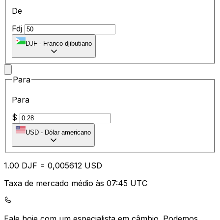
De
Fdj
DJF
-
Franco djibutiano
Para
Para
$
USD
-
Dólar americano
1.00
DJF
=
0,
005612
USD
Taxa de mercado médio às 07:45 UTC
Fale hoje com um especialista em câmbio.
Podemos