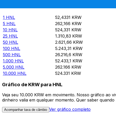
Rate information of HNL/KRW currency pair
Lempira hondurenha
HNL
Won sul-coreano
KRW
1
HNL
52,4331
KRW
5
HNL
262,166
KRW
10
HNL
524,331
KRW
25
HNL
1.310,83
KRW
50
HNL
2.621,66
KRW
100
HNL
5.243,31
KRW
500
HNL
26.216,6
KRW
1.000
HNL
52.433,1
KRW
5.000
HNL
262.166
KRW
10.000
HNL
524.331
KRW
Gráfico de KRW para HNL
Veja seu 10.000 KRW em movimento. Nosso gráfico ao v
dinheiro valia em qualquer momento. Quer saber quando a
Ver gráfico completo
Acompanhar taxa de câmbio