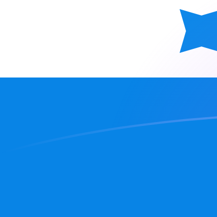
Taxas de câmbio de KRW para HNL h
Converter Won sul-coreano para Lempira hondurenha
Rate information of KRW/HNL currency pair
Won sul-coreano
KRW
Lempira hondurenha
HNL
1
KRW
0,0190719
HNL
5
KRW
0,0953595
HNL
10
KRW
0,190719
HNL
25
KRW
0,476798
HNL
50
KRW
0,953595
HNL
100
KRW
1,90719
HNL
500
KRW
9,53595
HNL
1.000
KRW
19,0719
HNL
5.000
KRW
95,3595
HNL
10.000
KRW
190,719
HNL
Converter Lempira hondurenha para Won sul-coreano