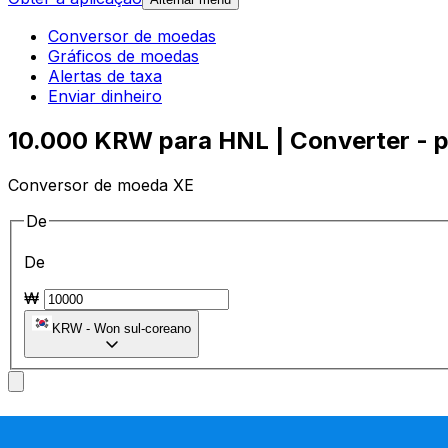
Conversor de moedas
Gráficos de moedas
Alertas de taxa
Enviar dinheiro
10.000 KRW para HNL | Converter - p
Conversor de moeda XE
De
De
₩
KRW
-
Won sul-coreano
Para
Para