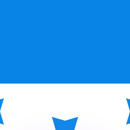
ar taxas concorrentes.
so é apenas para fins informativos. Você não pagará essa
r com a Xe?