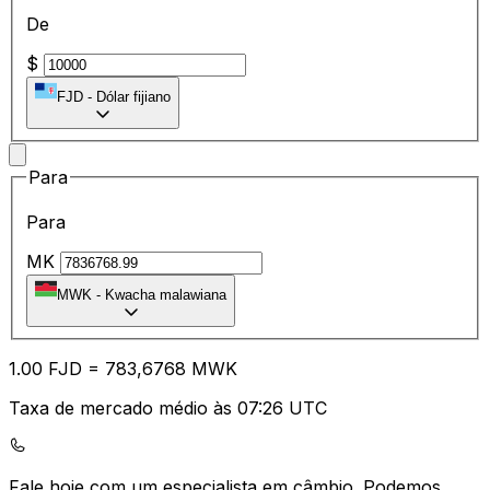
De
$
FJD
-
Dólar fijiano
Para
Para
MK
MWK
-
Kwacha malawiana
1.00
FJD
=
78
3,6768
MWK
Taxa de mercado médio às 07:26 UTC
Fale hoje com um especialista em câmbio.
Podemos