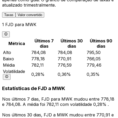
atualizado trimestralmente.
Taxas
Valor convertido
1 FJD para MWK
Últimos 7
Últimos 30
Últimos 90
Métrica
dias
dias
dias
Alto
784,08
784,08
795,50
Baixo
778,18
770,91
766,05
Média
782,11
776,59
779,46
Volatilidade
0,28%
0,36%
0,35%
Estatísticas de FJD a MWK
Nos últimos 7 dias, FJD para MWK mudou entre 778,18
e 784,08. A média foi 782,11 com volatilidade 0,28% .
Nos últimos 30 dias, FJD a MWK mudou entre 770,91 e