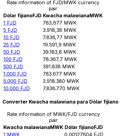
Rate information of FJD/MWK currency
pair
Dólar fijiano
FJD
Kwacha malawiana
MWK
1
FJD
783,677
MWK
5
FJD
3.918,38
MWK
10
FJD
7.836,77
MWK
25
FJD
19.591,9
MWK
50
FJD
39.183,8
MWK
100
FJD
78.367,7
MWK
500
FJD
391.838
MWK
1.000
FJD
783.677
MWK
5.000
FJD
3.918.380
MWK
10.000
FJD
7.836.770
MWK
Converter Kwacha malawiana para Dólar fijiano
Rate information of MWK/FJD currency
pair
Kwacha malawiana
MWK
Dólar fijiano
FJD
1
MWK
0,00127604
FJD