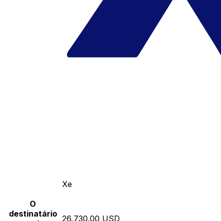
Xe
O
destinatário
26,730.00 USD