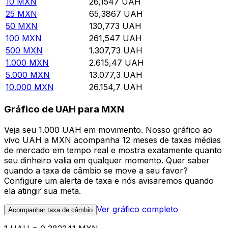
10
MXN
26,1547
UAH
25
MXN
65,3867
UAH
50
MXN
130,773
UAH
100
MXN
261,547
UAH
500
MXN
1.307,73
UAH
1.000
MXN
2.615,47
UAH
5.000
MXN
13.077,3
UAH
10.000
MXN
26.154,7
UAH
Gráfico de UAH para MXN
Veja seu 1.000 UAH em movimento. Nosso gráfico ao
vivo UAH a MXN acompanha 12 meses de taxas médias
de mercado em tempo real e mostra exatamente quanto
seu dinheiro valia em qualquer momento. Quer saber
quando a taxa de câmbio se move a seu favor?
Configure um alerta de taxa e nós avisaremos quando
ela atingir sua meta.
Ver gráfico completo
Acompanhar taxa de câmbio