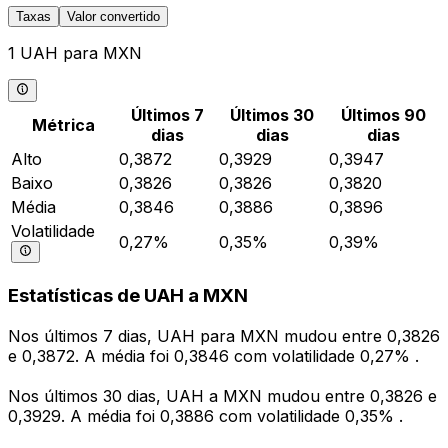
Taxas
Valor convertido
1 UAH para MXN
Últimos 7
Últimos 30
Últimos 90
Métrica
dias
dias
dias
Alto
0,3872
0,3929
0,3947
Baixo
0,3826
0,3826
0,3820
Média
0,3846
0,3886
0,3896
Volatilidade
0,27%
0,35%
0,39%
Estatísticas de UAH a MXN
Nos últimos 7 dias, UAH para MXN mudou entre 0,3826
e 0,3872. A média foi 0,3846 com volatilidade 0,27% .
Nos últimos 30 dias, UAH a MXN mudou entre 0,3826 e
0,3929. A média foi 0,3886 com volatilidade 0,35% .