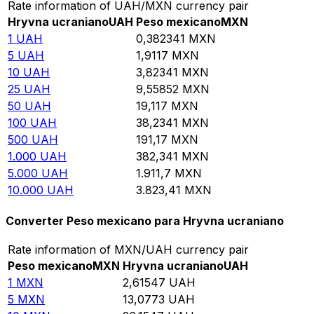
Rate information of UAH/MXN currency pair
Hryvna ucraniano
UAH
Peso mexicano
MXN
1
UAH
0,382341
MXN
5
UAH
1,9117
MXN
10
UAH
3,82341
MXN
25
UAH
9,55852
MXN
50
UAH
19,117
MXN
100
UAH
38,2341
MXN
500
UAH
191,17
MXN
1.000
UAH
382,341
MXN
5.000
UAH
1.911,7
MXN
10.000
UAH
3.823,41
MXN
Converter Peso mexicano para Hryvna ucraniano
Rate information of MXN/UAH currency pair
Peso mexicano
MXN
Hryvna ucraniano
UAH
1
MXN
2,61547
UAH
5
MXN
13,0773
UAH