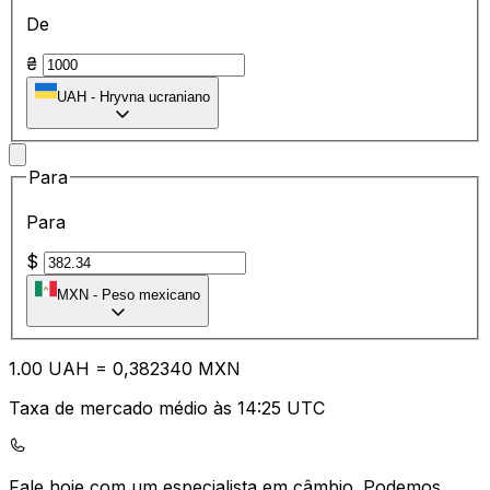
De
₴
UAH
-
Hryvna ucraniano
Para
Para
$
MXN
-
Peso mexicano
1.00
UAH
=
0,
382340
MXN
Taxa de mercado médio às 14:25 UTC
Fale hoje com um especialista em câmbio.
Podemos