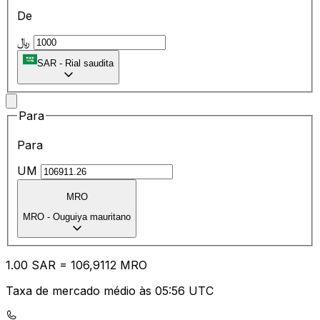
De
﷼
SAR
-
Rial saudita
Para
Para
UM
MRO
MRO
-
Ouguiya mauritano
1.00
SAR
=
10
6,9112
MRO
Taxa de mercado médio às 05:56 UTC