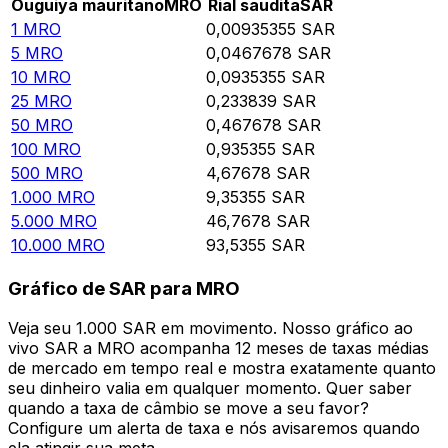
Ouguiya mauritano
MRO
Rial saudita
SAR
1
MRO
0,00935355
SAR
5
MRO
0,0467678
SAR
10
MRO
0,0935355
SAR
25
MRO
0,233839
SAR
50
MRO
0,467678
SAR
100
MRO
0,935355
SAR
500
MRO
4,67678
SAR
1.000
MRO
9,35355
SAR
5.000
MRO
46,7678
SAR
10.000
MRO
93,5355
SAR
Gráfico de SAR para MRO
Veja seu 1.000 SAR em movimento. Nosso gráfico ao
vivo SAR a MRO acompanha 12 meses de taxas médias
de mercado em tempo real e mostra exatamente quanto
seu dinheiro valia em qualquer momento. Quer saber
quando a taxa de câmbio se move a seu favor?
Configure um alerta de taxa e nós avisaremos quando