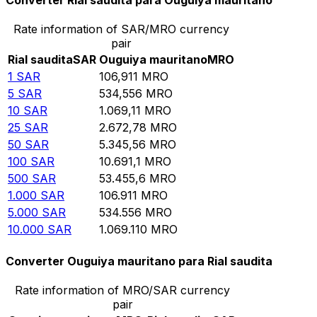
Converter Rial saudita para Ouguiya mauritano
Rate information of SAR/MRO currency
pair
Rial saudita
SAR
Ouguiya mauritano
MRO
1
SAR
106,911
MRO
5
SAR
534,556
MRO
10
SAR
1.069,11
MRO
25
SAR
2.672,78
MRO
50
SAR
5.345,56
MRO
100
SAR
10.691,1
MRO
500
SAR
53.455,6
MRO
1.000
SAR
106.911
MRO
5.000
SAR
534.556
MRO
10.000
SAR
1.069.110
MRO
Converter Ouguiya mauritano para Rial saudita
Rate information of MRO/SAR currency
pair