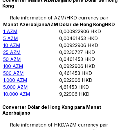
Converter Manat Azerbaijano para Dólar de Hong
Kong
Rate information of AZM/HKD currency pair
Manat Azerbaijano
AZM
Dólar de Hong Kong
HKD
1
AZM
0,000922906
HKD
5
AZM
0,00461453
HKD
10
AZM
0,00922906
HKD
25
AZM
0,0230727
HKD
50
AZM
0,0461453
HKD
100
AZM
0,0922906
HKD
500
AZM
0,461453
HKD
1.000
AZM
0,922906
HKD
5.000
AZM
4,61453
HKD
10.000
AZM
9,22906
HKD
Converter Dólar de Hong Kong para Manat
Azerbaijano
Rate information of HKD/AZM currency pair