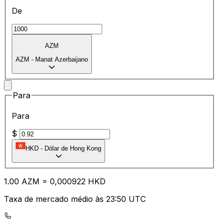
De
AZM
AZM
-
Manat Azerbaijano
Para
Para
$
HKD
-
Dólar de Hong Kong
1.00
AZM
=
0,
000922
HKD
Taxa de mercado médio às 23:50 UTC