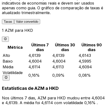
indicativos de economias reais e devem ser usados
apenas como guia. O gráfico de comparação de taxas é
atualizado trimestralmente.
Taxas
Valor convertido
1 AZM para HKD
Últimos 7
Últimos 30
Últimos 90
Métrica
dias
dias
dias
Alto
4,6139
4,6139
4,6143
Baixo
4,6004
4,6004
4,5995
Média
4,6114
4,6113
4,6094
Volatilidade
0,16%
0,09%
0,08%
Estatísticas de AZM a HKD
Nos últimos 7 dias, AZM para HKD mudou entre 4,6004
e 4,6139. A média foi 4,6114 com volatilidade 0,16% .