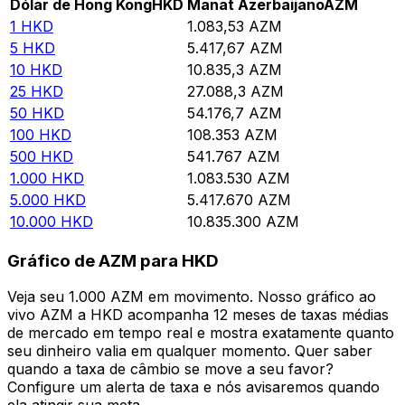
Dólar de Hong Kong
HKD
Manat Azerbaijano
AZM
1
HKD
1.083,53
AZM
5
HKD
5.417,67
AZM
10
HKD
10.835,3
AZM
25
HKD
27.088,3
AZM
50
HKD
54.176,7
AZM
100
HKD
108.353
AZM
500
HKD
541.767
AZM
1.000
HKD
1.083.530
AZM
5.000
HKD
5.417.670
AZM
10.000
HKD
10.835.300
AZM
Gráfico de AZM para HKD
Veja seu 1.000 AZM em movimento. Nosso gráfico ao
vivo AZM a HKD acompanha 12 meses de taxas médias
de mercado em tempo real e mostra exatamente quanto
seu dinheiro valia em qualquer momento. Quer saber
quando a taxa de câmbio se move a seu favor?
Configure um alerta de taxa e nós avisaremos quando