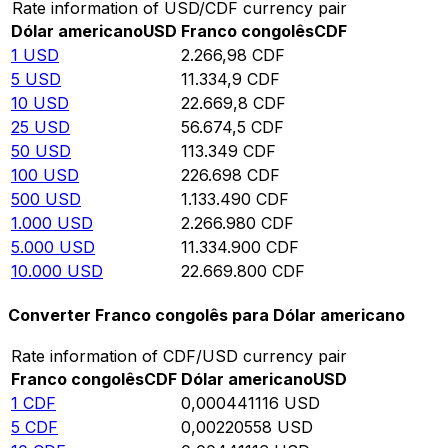
Rate information of USD/CDF currency pair
Dólar americano
USD
Franco congolês
CDF
1
USD
2.266,98
CDF
5
USD
11.334,9
CDF
10
USD
22.669,8
CDF
25
USD
56.674,5
CDF
50
USD
113.349
CDF
100
USD
226.698
CDF
500
USD
1.133.490
CDF
1.000
USD
2.266.980
CDF
5.000
USD
11.334.900
CDF
10.000
USD
22.669.800
CDF
Converter Franco congolês para Dólar americano
Rate information of CDF/USD currency pair
Franco congolês
CDF
Dólar americano
USD
1
CDF
0,000441116
USD
5
CDF
0,00220558
USD