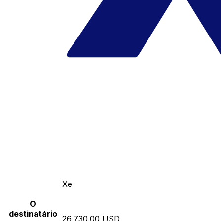
Xe
O
destinatário
26,730.00 USD