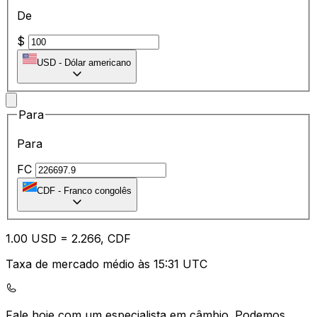
De
$
USD
-
Dólar americano
Para
Para
FC
CDF
-
Franco congolês
1.00
USD
=
2.26
6,
CDF
Taxa de mercado médio às 15:31 UTC
Fale hoje com um especialista em câmbio.
Podemos