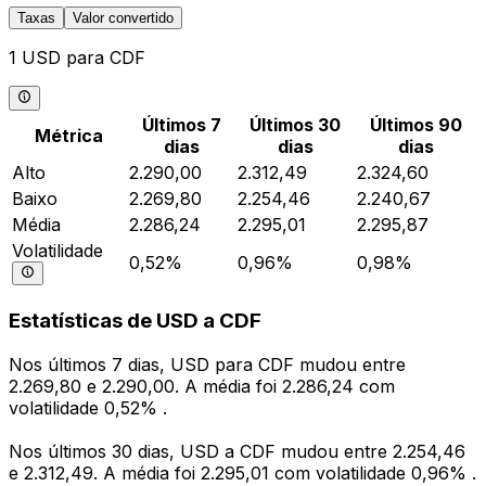
Taxas
Valor convertido
1 USD para CDF
Últimos 7
Últimos 30
Últimos 90
Métrica
dias
dias
dias
Alto
2.290,00
2.312,49
2.324,60
Baixo
2.269,80
2.254,46
2.240,67
Média
2.286,24
2.295,01
2.295,87
Volatilidade
0,52%
0,96%
0,98%
Estatísticas de USD a CDF
Nos últimos 7 dias, USD para CDF mudou entre
2.269,80 e 2.290,00. A média foi 2.286,24 com
volatilidade 0,52% .
Nos últimos 30 dias, USD a CDF mudou entre 2.254,46
e 2.312,49. A média foi 2.295,01 com volatilidade 0,96% .