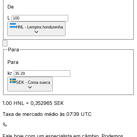
De
L
HNL
-
Lempira hondurenha
Para
Para
kr
SEK
-
Coroa sueca
1.00
HNL
=
0,
352965
SEK
Taxa de mercado médio às 07:39 UTC
Fale hoje com um especialista em câmbio.
Podemos