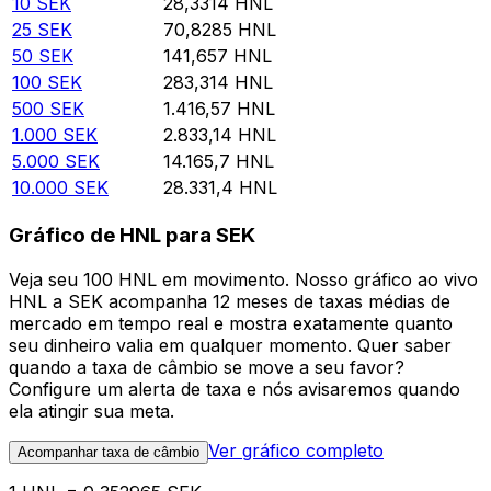
10
SEK
28,3314
HNL
25
SEK
70,8285
HNL
50
SEK
141,657
HNL
100
SEK
283,314
HNL
500
SEK
1.416,57
HNL
1.000
SEK
2.833,14
HNL
5.000
SEK
14.165,7
HNL
10.000
SEK
28.331,4
HNL
Gráfico de HNL para SEK
Veja seu 100 HNL em movimento. Nosso gráfico ao vivo
HNL a SEK acompanha 12 meses de taxas médias de
mercado em tempo real e mostra exatamente quanto
seu dinheiro valia em qualquer momento. Quer saber
quando a taxa de câmbio se move a seu favor?
Configure um alerta de taxa e nós avisaremos quando
ela atingir sua meta.
Ver gráfico completo
Acompanhar taxa de câmbio