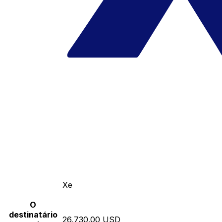
Xe
O
destinatário
26,730.00 USD