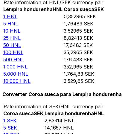
Rate information of HNL/SEK currency pair
Lempira hondurenha
HNL
Coroa sueca
SEK
1
HNL
0,352965
SEK
5
HNL
1,76483
SEK
10
HNL
3,52965
SEK
25
HNL
8,82413
SEK
50
HNL
17,6483
SEK
100
HNL
35,2965
SEK
500
HNL
176,483
SEK
1.000
HNL
352,965
SEK
5.000
HNL
1.764,83
SEK
10.000
HNL
3.529,65
SEK
Converter Coroa sueca para Lempira hondurenha
Rate information of SEK/HNL currency pair
Coroa sueca
SEK
Lempira hondurenha
HNL
1
SEK
2,83314
HNL
5
SEK
14,1657
HNL