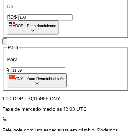
De
RD$
DOP
-
Peso dominicano
Para
Para
¥
CNY
-
Yuan Renminbi chinês
1.00
DOP
=
0,
115956
CNY
Taxa de mercado médio às 12:03 UTC
Fale hoje com um especialista em câmbio.
Podemos