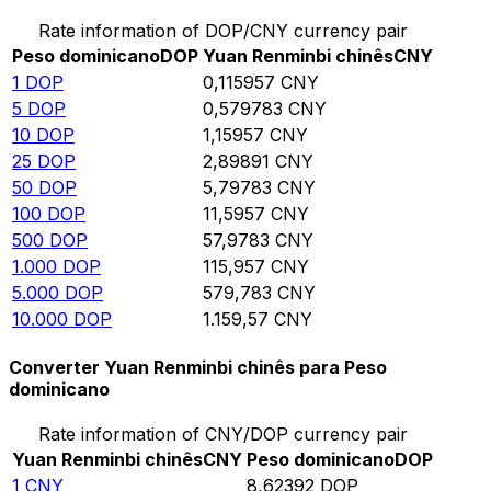
Rate information of DOP/CNY currency pair
Peso dominicano
DOP
Yuan Renminbi chinês
CNY
1
DOP
0,115957
CNY
5
DOP
0,579783
CNY
10
DOP
1,15957
CNY
25
DOP
2,89891
CNY
50
DOP
5,79783
CNY
100
DOP
11,5957
CNY
500
DOP
57,9783
CNY
1.000
DOP
115,957
CNY
5.000
DOP
579,783
CNY
10.000
DOP
1.159,57
CNY
Converter Yuan Renminbi chinês para Peso
dominicano
Rate information of CNY/DOP currency pair
Yuan Renminbi chinês
CNY
Peso dominicano
DOP
1
CNY
8,62392
DOP