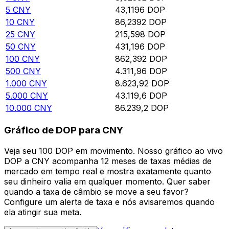
5
CNY
43,1196
DOP
10
CNY
86,2392
DOP
25
CNY
215,598
DOP
50
CNY
431,196
DOP
100
CNY
862,392
DOP
500
CNY
4.311,96
DOP
1.000
CNY
8.623,92
DOP
5.000
CNY
43.119,6
DOP
10.000
CNY
86.239,2
DOP
Gráfico de DOP para CNY
Veja seu 100 DOP em movimento. Nosso gráfico ao vivo
DOP a CNY acompanha 12 meses de taxas médias de
mercado em tempo real e mostra exatamente quanto
seu dinheiro valia em qualquer momento. Quer saber
quando a taxa de câmbio se move a seu favor?
Configure um alerta de taxa e nós avisaremos quando
ela atingir sua meta.