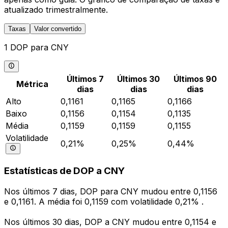
atualizado trimestralmente.
Taxas
Valor convertido
1 DOP para CNY
Últimos 7
Últimos 30
Últimos 90
Métrica
dias
dias
dias
Alto
0,1161
0,1165
0,1166
Baixo
0,1156
0,1154
0,1135
Média
0,1159
0,1159
0,1155
Volatilidade
0,21%
0,25%
0,44%
Estatísticas de DOP a CNY
Nos últimos 7 dias, DOP para CNY mudou entre 0,1156
e 0,1161. A média foi 0,1159 com volatilidade 0,21% .
Nos últimos 30 dias, DOP a CNY mudou entre 0,1154 e