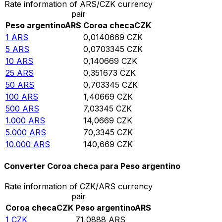
Rate information of ARS/CZK currency
pair
Peso argentino
ARS
Coroa checa
CZK
1
ARS
0,0140669
CZK
5
ARS
0,0703345
CZK
10
ARS
0,140669
CZK
25
ARS
0,351673
CZK
50
ARS
0,703345
CZK
100
ARS
1,40669
CZK
500
ARS
7,03345
CZK
1.000
ARS
14,0669
CZK
5.000
ARS
70,3345
CZK
10.000
ARS
140,669
CZK
Converter Coroa checa para Peso argentino
Rate information of CZK/ARS currency
pair
Coroa checa
CZK
Peso argentino
ARS
1
CZK
71,0888
ARS