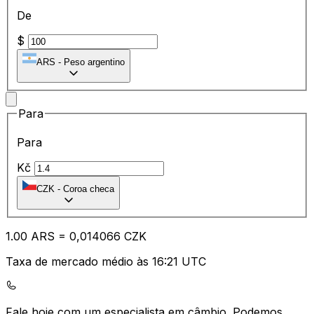
De
$
ARS
-
Peso argentino
Para
Para
Kč
CZK
-
Coroa checa
1.00
ARS
=
0,
014066
CZK
Taxa de mercado médio às 16:21 UTC
Fale hoje com um especialista em câmbio.
Podemos