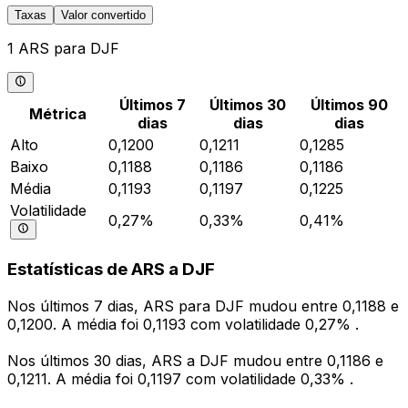
Taxas
Valor convertido
1 ARS para DJF
Últimos 7
Últimos 30
Últimos 90
Métrica
dias
dias
dias
Alto
0,1200
0,1211
0,1285
Baixo
0,1188
0,1186
0,1186
Média
0,1193
0,1197
0,1225
Volatilidade
0,27%
0,33%
0,41%
Estatísticas de ARS a DJF
Nos últimos 7 dias, ARS para DJF mudou entre 0,1188 e
0,1200. A média foi 0,1193 com volatilidade 0,27% .
Nos últimos 30 dias, ARS a DJF mudou entre 0,1186 e
0,1211. A média foi 0,1197 com volatilidade 0,33% .