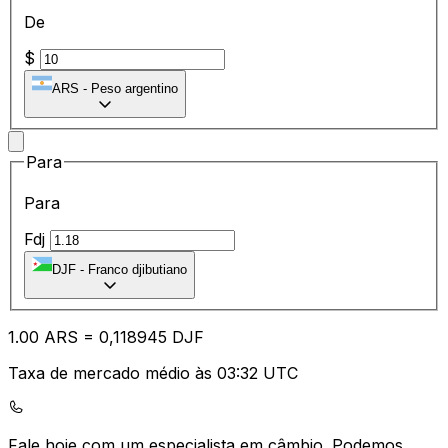
De
$
ARS
-
Peso argentino
Para
Para
Fdj
DJF
-
Franco djibutiano
1.00
ARS
=
0,
118945
DJF
Taxa de mercado médio às 03:32 UTC
Fale hoje com um especialista em câmbio.
Podemos