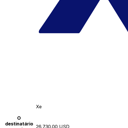
Xe
O
destinatário
26,730.00 USD