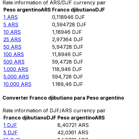
Rate information of ARS/DJF currency pair
Peso argentino
ARS
Franco djibutiano
DJF
1
ARS
0,118946
DJF
5
ARS
0,594728
DJF
10
ARS
1,18946
DJF
25
ARS
2,97364
DJF
50
ARS
5,94728
DJF
100
ARS
11,8946
DJF
500
ARS
59,4728
DJF
1.000
ARS
118,946
DJF
5.000
ARS
594,728
DJF
10.000
ARS
1.189,46
DJF
Converter Franco djibutiano para Peso argentino
Rate information of DJF/ARS currency pair
Franco djibutiano
DJF
Peso argentino
ARS
1
DJF
8,40721
ARS
5
DJF
42,0361
ARS