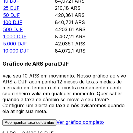
10
DJF
84,0721
ARS
25
DJF
210,18
ARS
50
DJF
420,361
ARS
100
DJF
840,721
ARS
500
DJF
4.203,61
ARS
1.000
DJF
8.407,21
ARS
5.000
DJF
42.036,1
ARS
10.000
DJF
84.072,1
ARS
Gráfico de ARS para DJF
Veja seu 10 ARS em movimento. Nosso gráfico ao vivo
ARS a DJF acompanha 12 meses de taxas médias de
mercado em tempo real e mostra exatamente quanto
seu dinheiro valia em qualquer momento. Quer saber
quando a taxa de câmbio se move a seu favor?
Configure um alerta de taxa e nós avisaremos quando
ela atingir sua meta.
Ver gráfico completo
Acompanhar taxa de câmbio