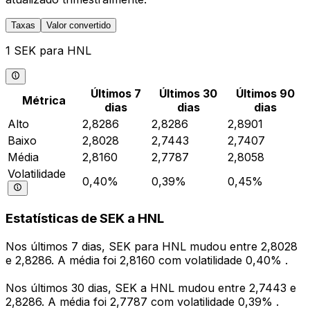
Taxas
Valor convertido
1 SEK para HNL
Últimos 7
Últimos 30
Últimos 90
Métrica
dias
dias
dias
Alto
2,8286
2,8286
2,8901
Baixo
2,8028
2,7443
2,7407
Média
2,8160
2,7787
2,8058
Volatilidade
0,40%
0,39%
0,45%
Estatísticas de SEK a HNL
Nos últimos 7 dias, SEK para HNL mudou entre 2,8028
e 2,8286. A média foi 2,8160 com volatilidade 0,40% .
Nos últimos 30 dias, SEK a HNL mudou entre 2,7443 e
2,8286. A média foi 2,7787 com volatilidade 0,39% .