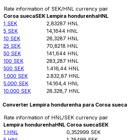
Rate information of SEK/HNL currency pair
Coroa sueca
SEK
Lempira hondurenha
HNL
1
SEK
2,83287
HNL
5
SEK
14,1644
HNL
10
SEK
28,3287
HNL
25
SEK
70,8218
HNL
50
SEK
141,644
HNL
100
SEK
283,287
HNL
500
SEK
1.416,44
HNL
1.000
SEK
2.832,87
HNL
5.000
SEK
14.164,4
HNL
10.000
SEK
28.328,7
HNL
Converter Lempira hondurenha para Coroa sueca
Rate information of HNL/SEK currency pair
Lempira hondurenha
HNL
Coroa sueca
SEK
1
HNL
0,352999
SEK
5
HNL
1,76499
SEK