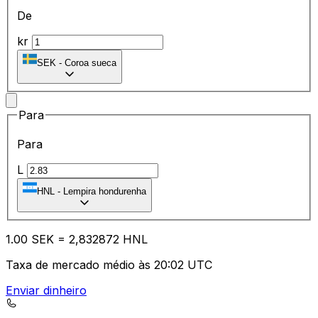
De
kr
SEK
-
Coroa sueca
Para
Para
L
HNL
-
Lempira hondurenha
1.00
SEK
=
2,
832872
HNL
Taxa de mercado médio às 20:02 UTC
Enviar dinheiro