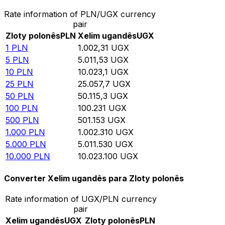
Rate information of PLN/UGX currency
pair
Zloty polonês
PLN
Xelim ugandês
UGX
1
PLN
1.002,31
UGX
5
PLN
5.011,53
UGX
10
PLN
10.023,1
UGX
25
PLN
25.057,7
UGX
50
PLN
50.115,3
UGX
100
PLN
100.231
UGX
500
PLN
501.153
UGX
1.000
PLN
1.002.310
UGX
5.000
PLN
5.011.530
UGX
10.000
PLN
10.023.100
UGX
Converter Xelim ugandês para Zloty polonês
Rate information of UGX/PLN currency
pair
Xelim ugandês
UGX
Zloty polonês
PLN