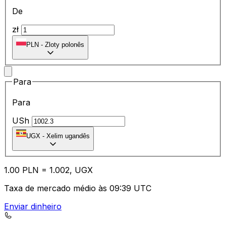
De
zł
PLN
-
Zloty polonês
Para
Para
USh
UGX
-
Xelim ugandês
1.00
PLN
=
1.00
2,
UGX
Taxa de mercado médio às 09:39 UTC
Enviar dinheiro