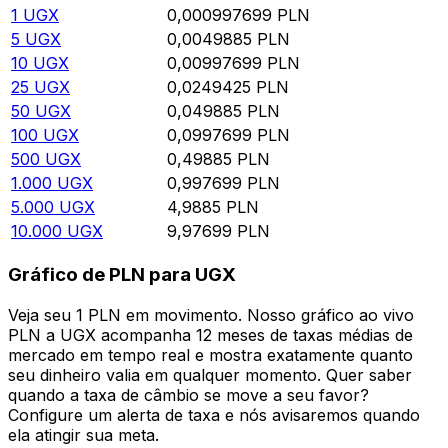
1
UGX
0,000997699
PLN
5
UGX
0,0049885
PLN
10
UGX
0,00997699
PLN
25
UGX
0,0249425
PLN
50
UGX
0,049885
PLN
100
UGX
0,0997699
PLN
500
UGX
0,49885
PLN
1.000
UGX
0,997699
PLN
5.000
UGX
4,9885
PLN
10.000
UGX
9,97699
PLN
Gráfico de PLN para UGX
Veja seu 1 PLN em movimento. Nosso gráfico ao vivo
PLN a UGX acompanha 12 meses de taxas médias de
mercado em tempo real e mostra exatamente quanto
seu dinheiro valia em qualquer momento. Quer saber
quando a taxa de câmbio se move a seu favor?
Configure um alerta de taxa e nós avisaremos quando
ela atingir sua meta.