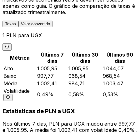
apenas como guia. O gráfico de comparação de taxas é
atualizado trimestralmente.
Taxas
Valor convertido
1 PLN para UGX
Últimos 7
Últimos 30
Últimos 90
Métrica
dias
dias
dias
Alto
1.005,95
1.005,95
1.044,07
Baixo
997,77
968,54
968,54
Média
1.002,41
984,71
1.003,47
Volatilidade
0,49%
0,58%
0,53%
Estatísticas de PLN a UGX
Nos últimos 7 dias, PLN para UGX mudou entre 997,77
e 1.005,95. A média foi 1.002,41 com volatilidade 0,49% .