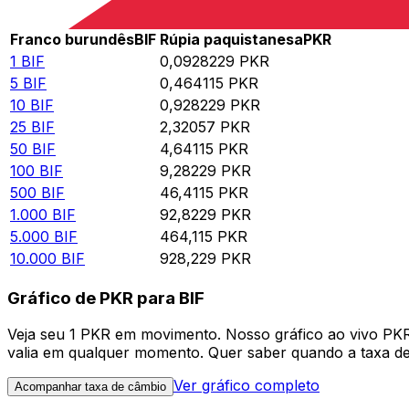
Rate information of BIF/PKR currency pair
Franco burundês
BIF
Rúpia paquistanesa
PKR
1
BIF
0,0928229
PKR
5
BIF
0,464115
PKR
10
BIF
0,928229
PKR
25
BIF
2,32057
PKR
50
BIF
4,64115
PKR
100
BIF
9,28229
PKR
500
BIF
46,4115
PKR
1.000
BIF
92,8229
PKR
5.000
BIF
464,115
PKR
10.000
BIF
928,229
PKR
Gráfico de PKR para BIF
Veja seu 1 PKR em movimento. Nosso gráfico ao vivo PK
valia em qualquer momento. Quer saber quando a taxa de 
Ver gráfico completo
Acompanhar taxa de câmbio