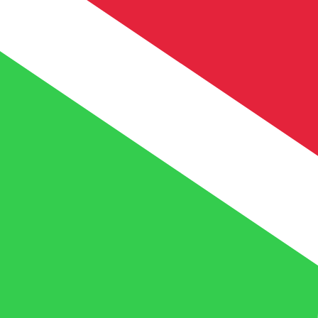
FBu
BIF
-
Franco burundês
1.00
PKR
=
10
,77320
BIF
Taxa de mercado médio às 21:56 UTC
Fale hoje com um especialista em câmbio.
Podemos super
Agendar chamada
Usamos a taxa de mercado médio no nosso Conversor. Is
Você sabia que é possível enviar dinheiro para o exterio
Inscreva-se hoje