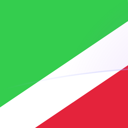
Taxas de câmbio de PKR para BIF hoj
Converter Rúpia paquistanesa para Franco burundês
Rate information of PKR/BIF currency pair
Rúpia paquistanesa
PKR
Franco burundês
BIF
1
PKR
10,7732
BIF
5
PKR
53,866
BIF
10
PKR
107,732
BIF
25
PKR
269,33
BIF
50
PKR
538,66
BIF
100
PKR
1.077,32
BIF
500
PKR
5.386,6
BIF
1.000
PKR
10.773,2
BIF
5.000
PKR
53.866
BIF
10.000
PKR
107.732
BIF
Converter Franco burundês para Rúpia paquistanesa