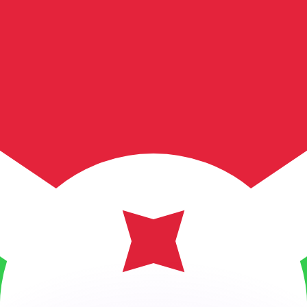
ar taxas concorrentes.
so é apenas para fins informativos. Você não pagará essa
r com a Xe?