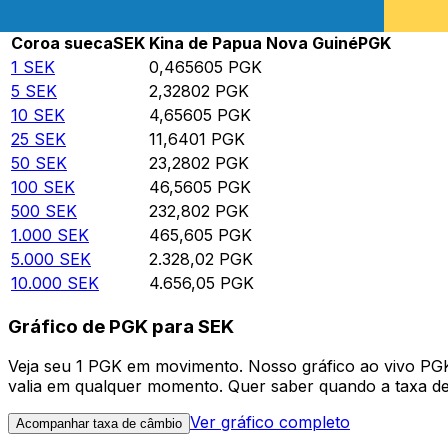
Rate information of SEK/PGK currency pair
Coroa sueca
SEK
Kina de Papua Nova Guiné
PGK
1
SEK
0,465605
PGK
5
SEK
2,32802
PGK
10
SEK
4,65605
PGK
25
SEK
11,6401
PGK
50
SEK
23,2802
PGK
100
SEK
46,5605
PGK
500
SEK
232,802
PGK
1.000
SEK
465,605
PGK
5.000
SEK
2.328,02
PGK
10.000
SEK
4.656,05
PGK
Gráfico de PGK para SEK
Veja seu 1 PGK em movimento. Nosso gráfico ao vivo PG
valia em qualquer momento. Quer saber quando a taxa de 
Ver gráfico completo
Acompanhar taxa de câmbio