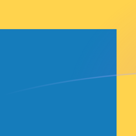
Taxas de câmbio de PGK para SEK ho
Converter Kina de Papua Nova Guiné para Coroa suec
Rate information of PGK/SEK currency pair
Kina de Papua Nova Guiné
PGK
Coroa sueca
SEK
1
PGK
2,14774
SEK
5
PGK
10,7387
SEK
10
PGK
21,4774
SEK
25
PGK
53,6936
SEK
50
PGK
107,387
SEK
100
PGK
214,774
SEK
500
PGK
1.073,87
SEK
1.000
PGK
2.147,74
SEK
5.000
PGK
10.738,7
SEK
10.000
PGK
21.477,4
SEK
Converter Coroa sueca para Kina de Papua Nova Guin