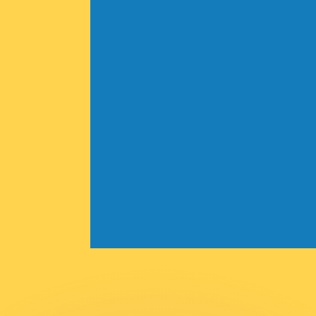
ar taxas concorrentes.
so é apenas para fins informativos. Você não pagará essa
r com a Xe?