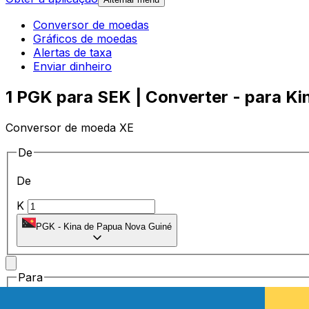
Conversor de moedas
Gráficos de moedas
Alertas de taxa
Enviar dinheiro
1 PGK para SEK | Converter - para Ki
Conversor de moeda XE
De
De
K
PGK
-
Kina de Papua Nova Guiné
Para
Para