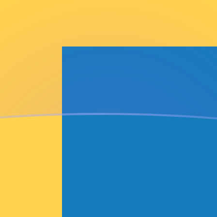
je
a
é