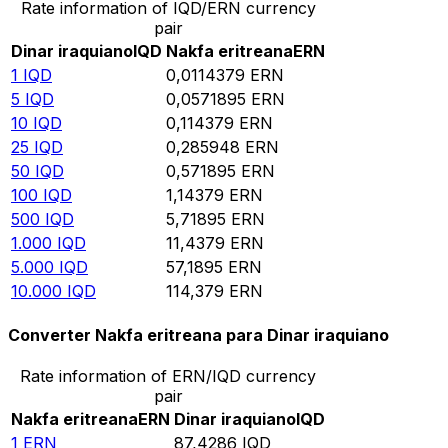
Rate information of IQD/ERN currency
pair
Dinar iraquiano
IQD
Nakfa eritreana
ERN
1
IQD
0,0114379
ERN
5
IQD
0,0571895
ERN
10
IQD
0,114379
ERN
25
IQD
0,285948
ERN
50
IQD
0,571895
ERN
100
IQD
1,14379
ERN
500
IQD
5,71895
ERN
1.000
IQD
11,4379
ERN
5.000
IQD
57,1895
ERN
10.000
IQD
114,379
ERN
Converter Nakfa eritreana para Dinar iraquiano
Rate information of ERN/IQD currency
pair
Nakfa eritreana
ERN
Dinar iraquiano
IQD
1
ERN
87,4286
IQD