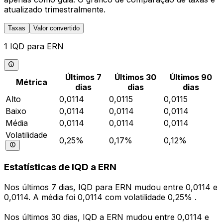
atualizado trimestralmente.
Taxas
Valor convertido
1 IQD para ERN
Últimos 7
Últimos 30
Últimos 90
Métrica
dias
dias
dias
Alto
0,0114
0,0115
0,0115
Baixo
0,0114
0,0114
0,0114
Média
0,0114
0,0114
0,0114
Volatilidade
0,25%
0,17%
0,12%
Estatísticas de IQD a ERN
Nos últimos 7 dias, IQD para ERN mudou entre 0,0114 e
0,0114. A média foi 0,0114 com volatilidade 0,25% .
Nos últimos 30 dias, IQD a ERN mudou entre 0,0114 e