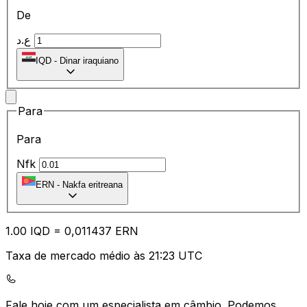
De
ع.د
IQD
-
Dinar iraquiano
Para
Para
Nfk
ERN
-
Nakfa eritreana
1.00
IQD
=
0,
011437
ERN
Taxa de mercado médio às 21:23 UTC
Fale hoje com um especialista em câmbio.
Podemos