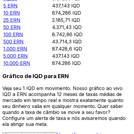
5
ERN
437,143
IQD
10
ERN
874,286
IQD
25
ERN
2.185,71
IQD
50
ERN
4.371,43
IQD
100
ERN
8.742,86
IQD
500
ERN
43.714,3
IQD
1.000
ERN
87.428,6
IQD
5.000
ERN
437.143
IQD
10.000
ERN
874.286
IQD
Gráfico de IQD para ERN
Veja seu 1 IQD em movimento. Nosso gráfico ao vivo
IQD a ERN acompanha 12 meses de taxas médias de
mercado em tempo real e mostra exatamente quanto
seu dinheiro valia em qualquer momento. Quer saber
quando a taxa de câmbio se move a seu favor?
Configure um alerta de taxa e nós avisaremos quando
ela atingir sua meta.