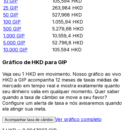
10
GIP
105,594
HKD
25
GIP
263,984
HKD
50
GIP
527,968
HKD
100
GIP
1.055,94
HKD
500
GIP
5.279,68
HKD
1.000
GIP
10.559,4
HKD
5.000
GIP
52.796,8
HKD
10.000
GIP
105.594
HKD
Gráfico de HKD para GIP
Veja seu 1 HKD em movimento. Nosso gráfico ao vivo
HKD a GIP acompanha 12 meses de taxas médias de
mercado em tempo real e mostra exatamente quanto
seu dinheiro valia em qualquer momento. Quer saber
quando a taxa de câmbio se move a seu favor?
Configure um alerta de taxa e nós avisaremos quando
ela atingir sua meta.
Ver gráfico completo
Acompanhar taxa de câmbio