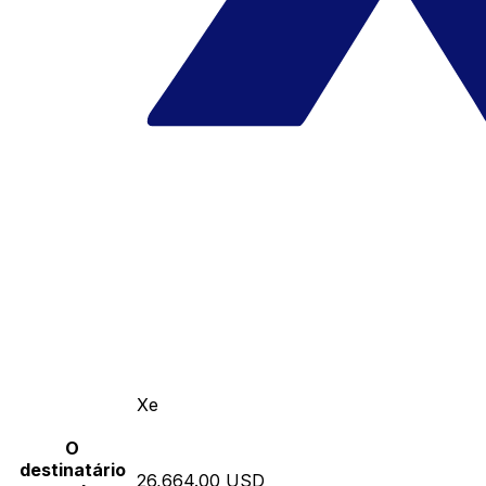
Xe
O
destinatário
26,664.00 USD