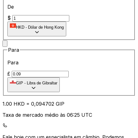
De
$
HKD
-
Dólar de Hong Kong
Para
Para
£
GIP
-
Libra de Gibraltar
1.00
HKD
=
0,
094702
GIP
Taxa de mercado médio às 06:25 UTC
Fale hoje com um especialista em câmbio.
Podemos