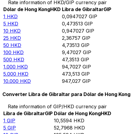
Rate information of HKD/GIP currency pair
Dólar de Hong Kong
HKD
Libra de Gibraltar
GIP
1
HKD
0,0947027
GIP
5
HKD
0,473513
GIP
10
HKD
0,947027
GIP
25
HKD
2,36757
GIP
50
HKD
4,73513
GIP
100
HKD
9,47027
GIP
500
HKD
47,3513
GIP
1.000
HKD
94,7027
GIP
5.000
HKD
473,513
GIP
10.000
HKD
947,027
GIP
Converter Libra de Gibraltar para Dólar de Hong Kong
Rate information of GIP/HKD currency pair
Libra de Gibraltar
GIP
Dólar de Hong Kong
HKD
1
GIP
10,5594
HKD
5
GIP
52,7968
HKD