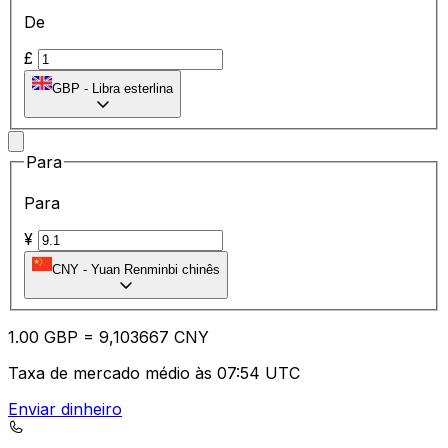
De
£
GBP
-
Libra esterlina
Para
Para
¥
CNY
-
Yuan Renminbi chinês
1.00
GBP
=
9,
103667
CNY
Taxa de mercado médio às 07:54 UTC
Enviar dinheiro