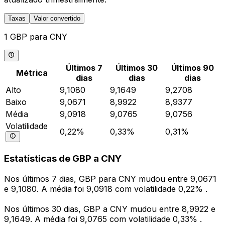
Taxas
Valor convertido
1 GBP para CNY
Últimos 7
Últimos 30
Últimos 90
Métrica
dias
dias
dias
Alto
9,1080
9,1649
9,2708
Baixo
9,0671
8,9922
8,9377
Média
9,0918
9,0765
9,0756
Volatilidade
0,22%
0,33%
0,31%
Estatísticas de GBP a CNY
Nos últimos 7 dias, GBP para CNY mudou entre 9,0671
e 9,1080. A média foi 9,0918 com volatilidade 0,22% .
Nos últimos 30 dias, GBP a CNY mudou entre 8,9922 e
9,1649. A média foi 9,0765 com volatilidade 0,33% .