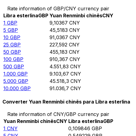
Rate information of GBP/CNY currency pair
Libra esterlina
GBP
Yuan Renminbi chinês
CNY
1
GBP
9,10367
CNY
5
GBP
45,5183
CNY
10
GBP
91,0367
CNY
25
GBP
227,592
CNY
50
GBP
455,183
CNY
100
GBP
910,367
CNY
500
GBP
4.551,83
CNY
1.000
GBP
9.103,67
CNY
5.000
GBP
45.518,3
CNY
10.000
GBP
91.036,7
CNY
Converter Yuan Renminbi chinês para Libra esterlina
Rate information of CNY/GBP currency pair
Yuan Renminbi chinês
CNY
Libra esterlina
GBP
1
CNY
0,109846
GBP
5
CNY
0,549229
GBP