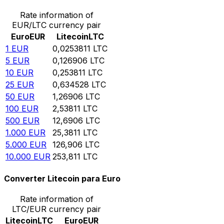
Rate information of
EUR/LTC currency pair
Euro
EUR
Litecoin
LTC
1
EUR
0,0253811
LTC
5
EUR
0,126906
LTC
10
EUR
0,253811
LTC
25
EUR
0,634528
LTC
50
EUR
1,26906
LTC
100
EUR
2,53811
LTC
500
EUR
12,6906
LTC
1.000
EUR
25,3811
LTC
5.000
EUR
126,906
LTC
10.000
EUR
253,811
LTC
Converter Litecoin para Euro
Rate information of
LTC/EUR currency pair
Litecoin
LTC
Euro
EUR