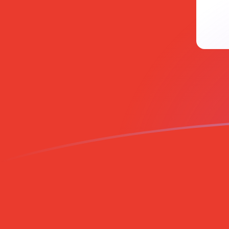
Taxas de câmbio de CHF para SKK ho
Converter Franco suíço para Coroa Eslovaca
Rate information of CHF/SKK currency
pair
Franco suíço
CHF
Coroa Eslovaca
SKK
1
CHF
32,1758
SKK
5
CHF
160,879
SKK
10
CHF
321,758
SKK
25
CHF
804,396
SKK
50
CHF
1.608,79
SKK
100
CHF
3.217,58
SKK
500
CHF
16.087,9
SKK
1.000
CHF
32.175,8
SKK
5.000
CHF
160.879
SKK
10.000
CHF
321.758
SKK