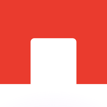
ar taxas concorrentes.
so é apenas para fins informativos. Você não pagará essa
r com a Xe?