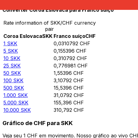
Converter Coroa Eslovaca para Franco suíço
Rate information of SKK/CHF currency
pair
Coroa Eslovaca
SKK
Franco suíço
CHF
1
SKK
0,0310792
CHF
5
SKK
0,155396
CHF
10
SKK
0,310792
CHF
25
SKK
0,776981
CHF
50
SKK
1,55396
CHF
100
SKK
3,10792
CHF
500
SKK
15,5396
CHF
1.000
SKK
31,0792
CHF
5.000
SKK
155,396
CHF
10.000
SKK
310,792
CHF
Gráfico de CHF para SKK
Veja seu 1 CHF em movimento. Nosso gráfico ao vivo CH