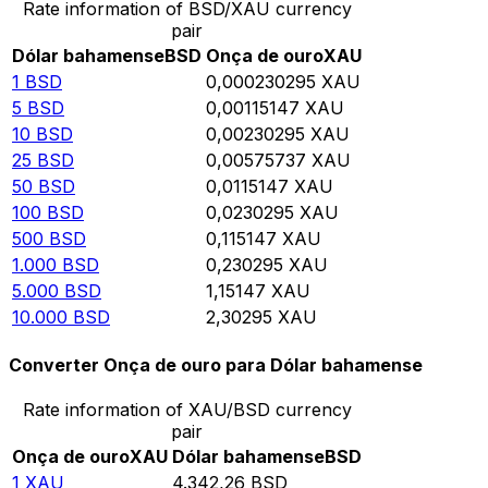
Rate information of BSD/XAU currency
pair
Dólar bahamense
BSD
Onça de ouro
XAU
1
BSD
0,000230295
XAU
5
BSD
0,00115147
XAU
10
BSD
0,00230295
XAU
25
BSD
0,00575737
XAU
50
BSD
0,0115147
XAU
100
BSD
0,0230295
XAU
500
BSD
0,115147
XAU
1.000
BSD
0,230295
XAU
5.000
BSD
1,15147
XAU
10.000
BSD
2,30295
XAU
Converter Onça de ouro para Dólar bahamense
Rate information of XAU/BSD currency
pair
Onça de ouro
XAU
Dólar bahamense
BSD
1
XAU
4.342,26
BSD