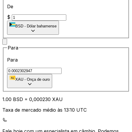
De
$
BSD
-
Dólar bahamense
Para
Para
XAU
-
Onça de ouro
1.00
BSD
=
0,
000230
XAU
Taxa de mercado médio às 13:10 UTC
Fale hoje com um especialista em câmbio.
Podemos