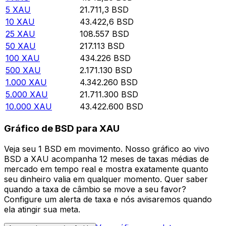
5
XAU
21.711,3
BSD
10
XAU
43.422,6
BSD
25
XAU
108.557
BSD
50
XAU
217.113
BSD
100
XAU
434.226
BSD
500
XAU
2.171.130
BSD
1.000
XAU
4.342.260
BSD
5.000
XAU
21.711.300
BSD
10.000
XAU
43.422.600
BSD
Gráfico de BSD para XAU
Veja seu 1 BSD em movimento. Nosso gráfico ao vivo
BSD a XAU acompanha 12 meses de taxas médias de
mercado em tempo real e mostra exatamente quanto
seu dinheiro valia em qualquer momento. Quer saber
quando a taxa de câmbio se move a seu favor?
Configure um alerta de taxa e nós avisaremos quando
ela atingir sua meta.