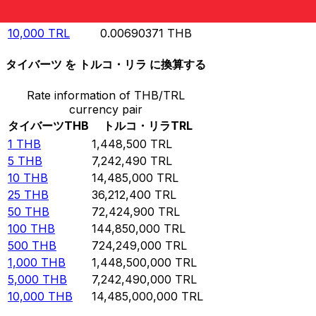
5,000
TRL
0.00345185
THB
10,000
TRL
0.00690371
THB
タイバーツ を トルコ・リラ に換算する
Rate information of THB/TRL
currency pair
タイバーツ
THB
トルコ・リラ
TRL
1
THB
1,448,500
TRL
5
THB
7,242,490
TRL
10
THB
14,485,000
TRL
25
THB
36,212,400
TRL
50
THB
72,424,900
TRL
100
THB
144,850,000
TRL
500
THB
724,249,000
TRL
1,000
THB
1,448,500,000
TRL
5,000
THB
7,242,490,000
TRL
10,000
THB
14,485,000,000
TRL