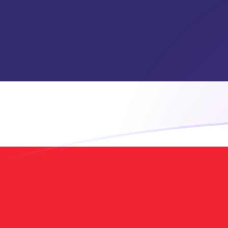
今すぐサインアップ
今日のTRLからTHBの為替レート
トルコ・リラ を タイバーツ に換算する
Rate information of TRL/THB currency
pair
トルコ・リラ
TRL
タイバーツ
THB
1
TRL
0.000000690371
THB
5
TRL
0.00000345185
THB
10
TRL
0.00000690371
THB
25
TRL
0.0000172593
THB
50
TRL
0.0000345185
THB
100
TRL
0.0000690371
THB
500
TRL
0.000345185
THB
1,000
TRL
0.000690371
THB