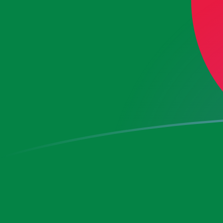
今すぐサインアップ
今日のEURからDZDの為替レート
ユーロ を アルジェリアディナール に換算する
Rate information of EUR/DZD currency
pair
ユーロ
EUR
アルジェリアディナール
DZD
1
EUR
153.644
DZD
5
EUR
768.22
DZD
10
EUR
1,536.44
DZD
25
EUR
3,841.1
DZD
50
EUR
7,682.2
DZD
100
EUR
15,364.4
DZD
500
EUR
76,822
DZD
1,000
EUR
153,644
DZD