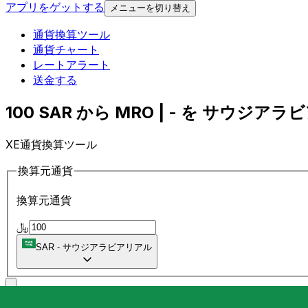
アプリをゲットする
メニューを切り替え
通貨換算ツール
通貨チャート
レートアラート
送金する
100 SAR から MRO | - を サウジアラ
XE通貨換算ツール
換算元通貨
換算元通貨
﷼
SAR
-
サウジアラビアリアル
に