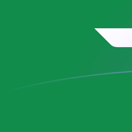
今すぐサインアップ
今日のSARからMROの為替レート
サウジアラビアリアル を モーリタニアウギア に換算する
Rate information of SAR/MRO currency pair
サウジアラビアリアル
SAR
モーリタニアウギア
MRO
1
SAR
106.901
MRO
5
SAR
534.506
MRO
10
SAR
1,069.01
MRO
25
SAR
2,672.53
MRO
50
SAR
5,345.06
MRO
100
SAR
10,690.1
MRO
500
SAR
53,450.6
MRO
1,000
SAR
106,901
MRO