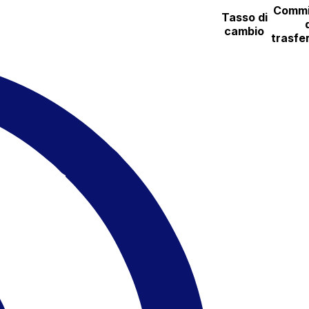
Commi
Tasso di
cambio
trasfe