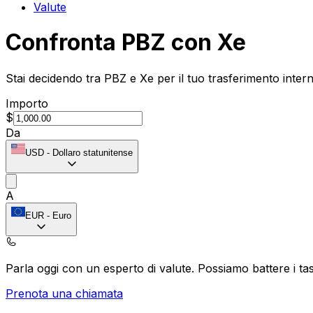
Valute
Confronta PBZ con Xe
Stai decidendo tra PBZ e Xe per il tuo trasferimento inter
Importo
$
Da
USD
-
Dollaro statunitense
A
EUR
-
Euro
Parla oggi con un esperto di valute.
Possiamo battere i tas
Prenota una chiamata