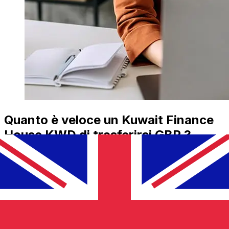
Quanto è veloce un Kuwait Finance
House KWD di trasferirsi GBP ?
I tempi di consegna per i trasferimenti internazionali con
Kuwait Finance House da Kuwait a Regno Unito variano
in base al metodo di pagamento e al tempismo della
transazione. Tipicamente, i bonifici bancari internazionali
richiedono da 1 a 5 giorni lavorativi. Fattori come le
festività bancarie e i controlli di sicurezza possono
influire sulla consegna. Controlla i tempi di scadenza
Kuwait Finance House K.S.C.Pper evitare ritardi.