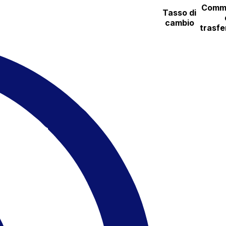
Commi
Tasso di
cambio
trasfe