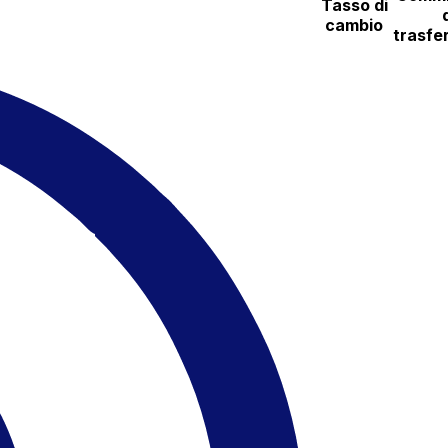
Tasso di
cambio
trasfe