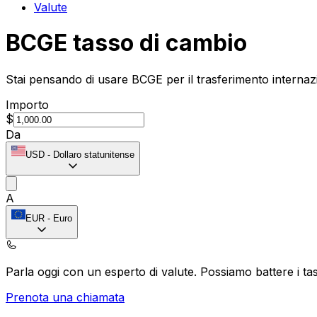
Valute
BCGE tasso di cambio
Stai pensando di usare BCGE per il trasferimento internazi
Importo
$
Da
USD
-
Dollaro statunitense
A
EUR
-
Euro
Parla oggi con un esperto di valute.
Possiamo battere i tas
Prenota una chiamata