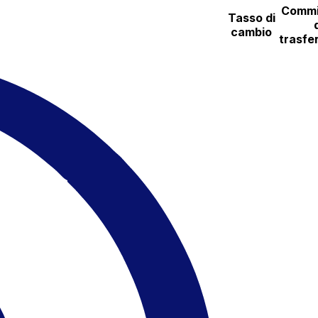
Commi
Tasso di
cambio
trasfe