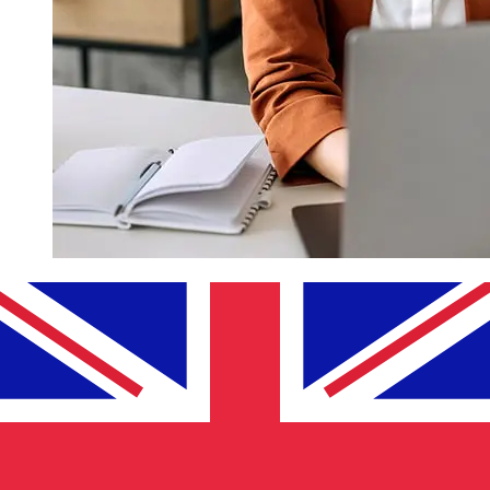
Quanto è veloce un Banco Guayaquil
USD di trasferirsi GBP ?
I tempi di consegna per i trasferimenti internazionali con
Banco Guayaquil da Stati Uniti a Regno Unito variano in
base al metodo di pagamento e al tempismo della
transazione. Tipicamente, i bonifici bancari internazionali
richiedono da 1 a 5 giorni lavorativi. Fattori come le
festività bancarie e i controlli di sicurezza possono