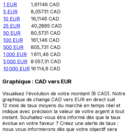
1
EUR
1,61146
CAD
5
EUR
8,05731
CAD
10
EUR
16,1146
CAD
25
EUR
40,2865
CAD
50
EUR
80,5731
CAD
100
EUR
161,146
CAD
500
EUR
805,731
CAD
1 000
EUR
1 611,46
CAD
5 000
EUR
8 057,31
CAD
10 000
EUR
16 114,6
CAD
Graphique : CAD vers EUR
Visualisez l'évolution de votre montant (8 CAD). Notre
graphique de change CAD vers EUR en direct suit
12 mois de taux moyens du marché en temps réel et
indique avec précision la valeur de votre argent à tout
instant. Souhaitez-vous être informé dès que le taux
évolue en votre faveur ? Créez une alerte de taux :
nous vous informerons dès que votre objectif sera