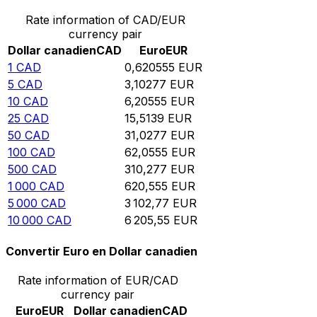
Rate information of CAD/EUR
currency pair
Dollar canadien
CAD
Euro
EUR
1
CAD
0,620555
EUR
5
CAD
3,10277
EUR
10
CAD
6,20555
EUR
25
CAD
15,5139
EUR
50
CAD
31,0277
EUR
100
CAD
62,0555
EUR
500
CAD
310,277
EUR
1 000
CAD
620,555
EUR
5 000
CAD
3 102,77
EUR
10 000
CAD
6 205,55
EUR
Convertir Euro en Dollar canadien
Rate information of EUR/CAD
currency pair
Euro
EUR
Dollar canadien
CAD