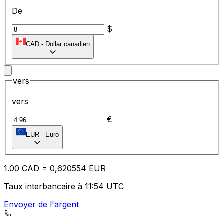
De
$
CAD
-
Dollar canadien
vers
vers
€
EUR
-
Euro
1.00
CAD
=
0,
620554
EUR
Taux interbancaire à 11:54 UTC
Envoyer de l'argent