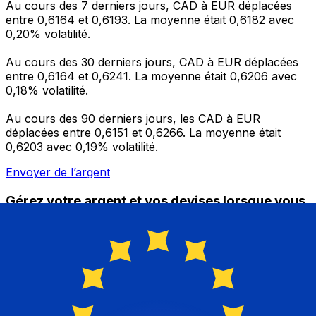
Au cours des 7 derniers jours, CAD à EUR déplacées
entre 0,6164 et 0,6193. La moyenne était 0,6182 avec
0,20% volatilité.
Au cours des 30 derniers jours, CAD à EUR déplacées
entre 0,6164 et 0,6241. La moyenne était 0,6206 avec
0,18% volatilité.
Au cours des 90 derniers jours, les CAD à EUR
déplacées entre 0,6151 et 0,6266. La moyenne était
0,6203 avec 0,19% volatilité.
Envoyer de l’argent
Gérez votre argent et vos devises lorsque vous
êtes en déplacement
L'application Xe réunit toutes les fonctionnalités
nécessaires pour vos transferts d'argent internationaux
et la gestion de vos devises. Convertissez des devises,
programmez des alertes de taux et transférez de
l'argent à l'étranger sans frais cachés. Téléchargez
l'application dès aujourd'hui !