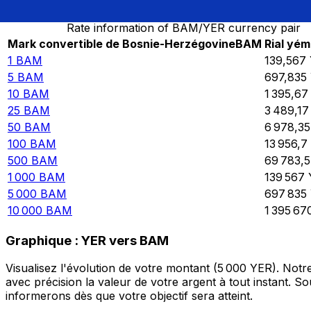
Rate information of BAM/YER currency pair
Mark convertible de Bosnie-Herzégovine
BAM
Rial yém
1
BAM
139,567
5
BAM
697,835
10
BAM
1 395,67
25
BAM
3 489,17
50
BAM
6 978,35
100
BAM
13 956,7
500
BAM
69 783,5
1 000
BAM
139 567
5 000
BAM
697 835
10 000
BAM
1 395 67
Graphique : YER vers BAM
Visualisez l'évolution de votre montant (5 000 YER). Not
avec précision la valeur de votre argent à tout instant. 
informerons dès que votre objectif sera atteint.