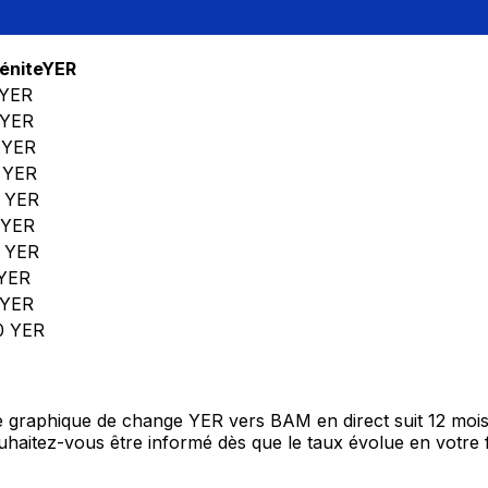
énite
YER
YER
YER
YER
YER
YER
YER
YER
YER
YER
0
YER
re graphique de change YER vers BAM en direct suit 12 moi
Souhaitez-vous être informé dès que le taux évolue en votre