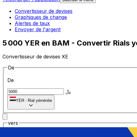
Convertisseur de devises
Graphiques de change
Alertes de taux
Envoyer de l'argent
5 000 YER en BAM - Convertir Rials 
Convertisseur de devises XE
De
De
﷼
YER
-
Rial yéménite
vers
vers