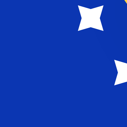
KM
BAM
-
Mark convertible de Bosnie-Herzégovine
1.00
YER
=
0,
007165
BAM
Taux interbancaire à 23:48 UTC
Parlez avec un expert en devises dès aujourd'hui.
Nous p
Planifier un appel
Nous utilisons le taux de marché moyen pour notre conv
d'argent.
Vérifiez les taux d'envoi.
Saviez-vous que vous pouvez envoyer de l'argent à l'étr
Inscrivez-vous aujourd'hui