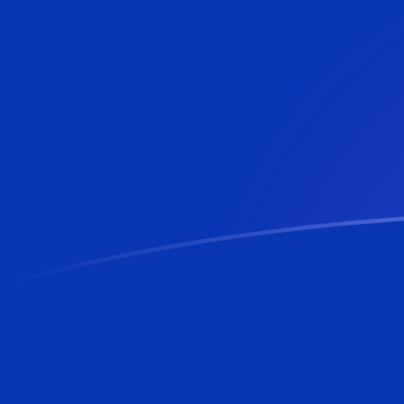
Le taux de change de YER vers BAM a
Convertir Rial yéménite en Mark convertible de Bosni
Rate information of YER/BAM currency pair
Rial yéménite
YER
Mark convertible de Bosnie-Herzégo
1
YER
0,00716502
BAM
5
YER
0,0358251
BAM
10
YER
0,0716502
BAM
25
YER
0,179126
BAM
50
YER
0,358251
BAM
100
YER
0,716502
BAM
500
YER
3,58251
BAM
1 000
YER
7,16502
BAM
5 000
YER
35,8251
BAM
10 000
YER
71,6502
BAM
Convertir Mark convertible de Bosnie-Herzégovine en 