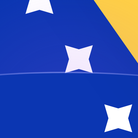
ujourd'hui
e-Herzégovine
vine
BAM
Rial yéménite