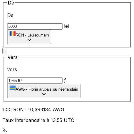
De
De
lei
RON
-
Leu roumain
vers
vers
ƒ
AWG
-
Florin arubais ou néerlandais
1.00
RON
=
0,
393134
AWG
Taux interbancaire à 13:55 UTC