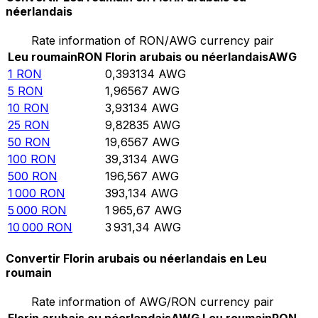
néerlandais
Rate information of RON/AWG currency pair
Leu roumain
RON
Florin arubais ou néerlandais
AWG
1
RON
0,393134
AWG
5
RON
1,96567
AWG
10
RON
3,93134
AWG
25
RON
9,82835
AWG
50
RON
19,6567
AWG
100
RON
39,3134
AWG
500
RON
196,567
AWG
1 000
RON
393,134
AWG
5 000
RON
1 965,67
AWG
10 000
RON
3 931,34
AWG
Convertir Florin arubais ou néerlandais en Leu
roumain
Rate information of AWG/RON currency pair