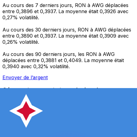
Au cours des 7 derniers jours, RON à AWG déplacées
entre 0,3896 et 0,3937. La moyenne était 0,3926 avec
0,27% volatilité.
Au cours des 30 derniers jours, RON à AWG déplacées
entre 0,3890 et 0,3937. La moyenne était 0,3909 avec
0,26% volatilité.
Au cours des 90 derniers jours, les RON à AWG
déplacées entre 0,3881 et 0,4049. La moyenne était
0,3940 avec 0,32% volatilité.
Envoyer de l’argent
Gérez votre argent et vos devises lorsque vous
êtes en déplacement
L'application Xe réunit toutes les fonctionnalités
nécessaires pour vos transferts d'argent internationaux
et la gestion de vos devises. Convertissez des devises,
programmez des alertes de taux et transférez de
l'argent à l'étranger sans frais cachés. Téléchargez