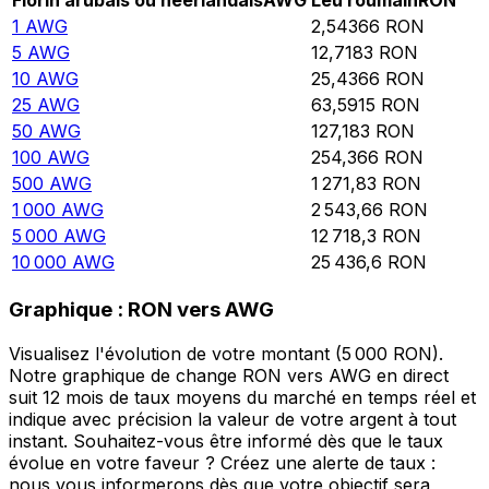
Florin arubais ou néerlandais
AWG
Leu roumain
RON
1
AWG
2,54366
RON
5
AWG
12,7183
RON
10
AWG
25,4366
RON
25
AWG
63,5915
RON
50
AWG
127,183
RON
100
AWG
254,366
RON
500
AWG
1 271,83
RON
1 000
AWG
2 543,66
RON
5 000
AWG
12 718,3
RON
10 000
AWG
25 436,6
RON
Graphique : RON vers AWG
Visualisez l'évolution de votre montant (5 000 RON).
Notre graphique de change RON vers AWG en direct
suit 12 mois de taux moyens du marché en temps réel et
indique avec précision la valeur de votre argent à tout
instant. Souhaitez-vous être informé dès que le taux
évolue en votre faveur ? Créez une alerte de taux :
nous vous informerons dès que votre objectif sera