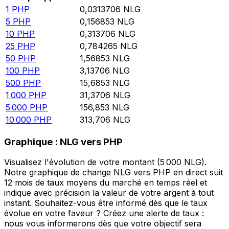
1
PHP
0,0313706
NLG
5
PHP
0,156853
NLG
10
PHP
0,313706
NLG
25
PHP
0,784265
NLG
50
PHP
1,56853
NLG
100
PHP
3,13706
NLG
500
PHP
15,6853
NLG
1 000
PHP
31,3706
NLG
5 000
PHP
156,853
NLG
10 000
PHP
313,706
NLG
Graphique : NLG vers PHP
Visualisez l'évolution de votre montant (5 000 NLG).
Notre graphique de change NLG vers PHP en direct suit
12 mois de taux moyens du marché en temps réel et
indique avec précision la valeur de votre argent à tout
instant. Souhaitez-vous être informé dès que le taux
évolue en votre faveur ? Créez une alerte de taux :
nous vous informerons dès que votre objectif sera