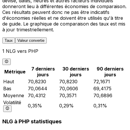
devise, dates, heures et autres facteurs individuels
donneront lieu à différentes économies de comparaison.
Ces résultats peuvent donc ne pas être indicatifs
d'économies réelles et ne doivent être utilisés qu'à titre
de guide. Le graphique de comparaison des taux est mis
à jour trimestriellement.
Taux
Valeur convertie
1 NLG vers PHP
7 derniers
30 derniers
90 derniers
Métrique
jours
jours
jours
Haut
70,8230
70,8230
72,1671
Bas
70,0644
70,0606
69,4175
Moyenne
70,4312
70,3571
70,6896
Volatilité
0,35%
0,29%
0,31%
NLG à PHP statistiques