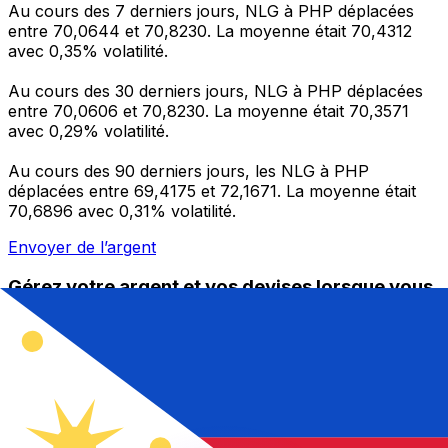
Au cours des 7 derniers jours, NLG à PHP déplacées
entre 70,0644 et 70,8230. La moyenne était 70,4312
avec 0,35% volatilité.
Au cours des 30 derniers jours, NLG à PHP déplacées
entre 70,0606 et 70,8230. La moyenne était 70,3571
avec 0,29% volatilité.
Au cours des 90 derniers jours, les NLG à PHP
déplacées entre 69,4175 et 72,1671. La moyenne était
70,6896 avec 0,31% volatilité.
Envoyer de l’argent
Gérez votre argent et vos devises lorsque vous
êtes en déplacement
L'application Xe réunit toutes les fonctionnalités
nécessaires pour vos transferts d'argent internationaux
et la gestion de vos devises. Convertissez des devises,
programmez des alertes de taux et transférez de
l'argent à l'étranger sans frais cachés. Téléchargez