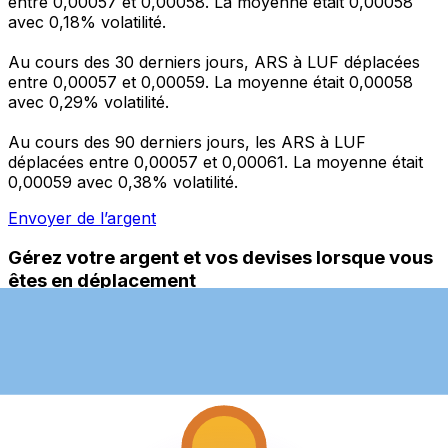
entre 0,00057 et 0,00058. La moyenne était 0,00058
avec 0,18% volatilité.
Au cours des 30 derniers jours, ARS à LUF déplacées
entre 0,00057 et 0,00059. La moyenne était 0,00058
avec 0,29% volatilité.
Au cours des 90 derniers jours, les ARS à LUF
déplacées entre 0,00057 et 0,00061. La moyenne était
0,00059 avec 0,38% volatilité.
Envoyer de l’argent
Gérez votre argent et vos devises lorsque vous
êtes en déplacement
L'application Xe réunit toutes les fonctionnalités
nécessaires pour vos transferts d'argent internationaux
et la gestion de vos devises. Convertissez des devises,
programmez des alertes de taux et transférez de
l'argent à l'étranger sans frais cachés. Téléchargez
l'application dès aujourd'hui !