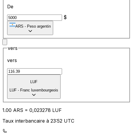
De
$
ARS
-
Peso argentin
vers
vers
LUF
LUF
-
Franc luxembourgeois
1.00
ARS
=
0,
023278
LUF
Taux interbancaire à 23:52 UTC