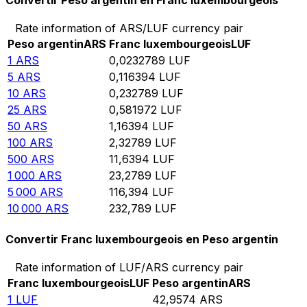
Convertir Peso argentin en Franc luxembourgeois
Rate information of ARS/LUF currency pair
Peso argentin
ARS
Franc luxembourgeois
LUF
1
ARS
0,0232789
LUF
5
ARS
0,116394
LUF
10
ARS
0,232789
LUF
25
ARS
0,581972
LUF
50
ARS
1,16394
LUF
100
ARS
2,32789
LUF
500
ARS
11,6394
LUF
1 000
ARS
23,2789
LUF
5 000
ARS
116,394
LUF
10 000
ARS
232,789
LUF
Convertir Franc luxembourgeois en Peso argentin
Rate information of LUF/ARS currency pair
Franc luxembourgeois
LUF
Peso argentin
ARS
1
LUF
42,9574
ARS