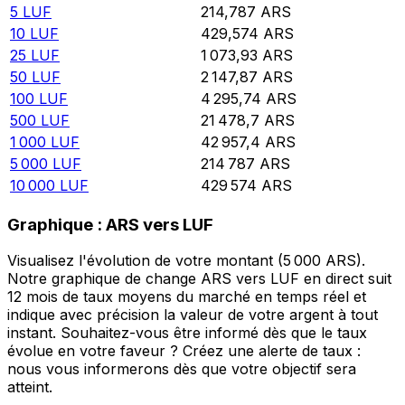
5
LUF
214,787
ARS
10
LUF
429,574
ARS
25
LUF
1 073,93
ARS
50
LUF
2 147,87
ARS
100
LUF
4 295,74
ARS
500
LUF
21 478,7
ARS
1 000
LUF
42 957,4
ARS
5 000
LUF
214 787
ARS
10 000
LUF
429 574
ARS
Graphique : ARS vers LUF
Visualisez l'évolution de votre montant (5 000 ARS).
Notre graphique de change ARS vers LUF en direct suit
12 mois de taux moyens du marché en temps réel et
indique avec précision la valeur de votre argent à tout
instant. Souhaitez-vous être informé dès que le taux
évolue en votre faveur ? Créez une alerte de taux :
nous vous informerons dès que votre objectif sera
atteint.