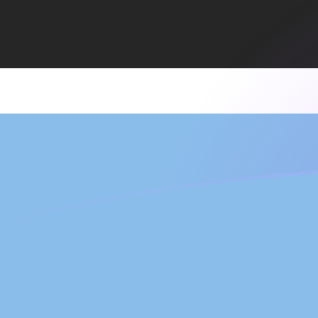
Le taux de change de AFN vers BWP a
Convertir Afghani afghan en Pula du Botswana
Rate information of AFN/BWP currency pair
Afghani afghan
AFN
Pula du Botswana
BWP
1
AFN
0,205137
BWP
5
AFN
1,02569
BWP
10
AFN
2,05137
BWP
25
AFN
5,12843
BWP
50
AFN
10,2569
BWP
100
AFN
20,5137
BWP
500
AFN
102,569
BWP
1 000
AFN
205,137
BWP
5 000
AFN
1 025,69
BWP
10 000
AFN
2 051,37
BWP
Convertir Pula du Botswana en Afghani afghan