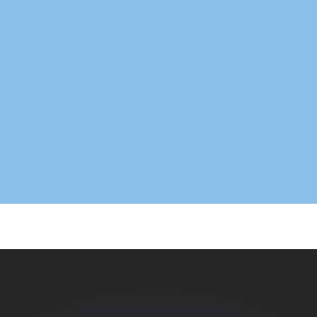
ouvons battre les taux des concurrents.
ertisseur. Le taux est donné à titre d'information seulemen
anger avec Xe ?