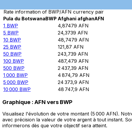
Rate information of BWP/AFN currency pair
Pula du Botswana
BWP
Afghani afghan
AFN
1
BWP
4,87479
AFN
5
BWP
24,3739
AFN
10
BWP
48,7479
AFN
25
BWP
121,87
AFN
50
BWP
243,739
AFN
100
BWP
487,479
AFN
500
BWP
2 437,39
AFN
1 000
BWP
4 874,79
AFN
5 000
BWP
24 373,9
AFN
10 000
BWP
48 747,9
AFN
Graphique : AFN vers BWP
Visualisez l'évolution de votre montant (5 000 AFN). No
avec précision la valeur de votre argent à tout instant. 
informerons dès que votre objectif sera atteint.