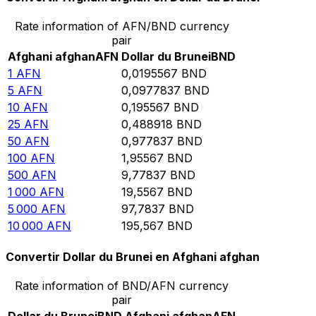
Rate information of AFN/BND currency
pair
Afghani afghan
AFN
Dollar du Brunei
BND
1
AFN
0,0195567
BND
5
AFN
0,0977837
BND
10
AFN
0,195567
BND
25
AFN
0,488918
BND
50
AFN
0,977837
BND
100
AFN
1,95567
BND
500
AFN
9,77837
BND
1 000
AFN
19,5567
BND
5 000
AFN
97,7837
BND
10 000
AFN
195,567
BND
Convertir Dollar du Brunei en Afghani afghan
Rate information of BND/AFN currency
pair