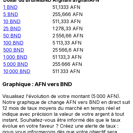
Dollar du Brunei
BND
Afghani afghan
AFN
1
BND
51,1333
AFN
5
BND
255,666
AFN
10
BND
511,333
AFN
25
BND
1 278,33
AFN
50
BND
2 556,66
AFN
100
BND
5 113,33
AFN
500
BND
25 566,6
AFN
1 000
BND
51 133,3
AFN
5 000
BND
255 666
AFN
10 000
BND
511 333
AFN
Graphique : AFN vers BND
Visualisez l'évolution de votre montant (5 000 AFN).
Notre graphique de change AFN vers BND en direct suit
12 mois de taux moyens du marché en temps réel et
indique avec précision la valeur de votre argent à tout
instant. Souhaitez-vous être informé dès que le taux
évolue en votre faveur ? Créez une alerte de taux :
nous vous informerons dès que votre objectif sera