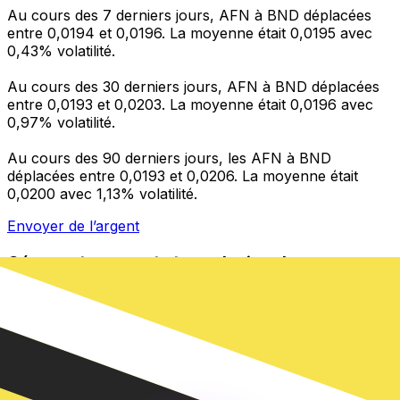
Au cours des 7 derniers jours, AFN à BND déplacées
entre 0,0194 et 0,0196. La moyenne était 0,0195 avec
0,43% volatilité.
Au cours des 30 derniers jours, AFN à BND déplacées
entre 0,0193 et 0,0203. La moyenne était 0,0196 avec
0,97% volatilité.
Au cours des 90 derniers jours, les AFN à BND
déplacées entre 0,0193 et 0,0206. La moyenne était
0,0200 avec 1,13% volatilité.
Envoyer de l’argent
Gérez votre argent et vos devises lorsque vous
êtes en déplacement
L'application Xe réunit toutes les fonctionnalités
nécessaires pour vos transferts d'argent internationaux
et la gestion de vos devises. Convertissez des devises,
programmez des alertes de taux et transférez de
l'argent à l'étranger sans frais cachés. Téléchargez