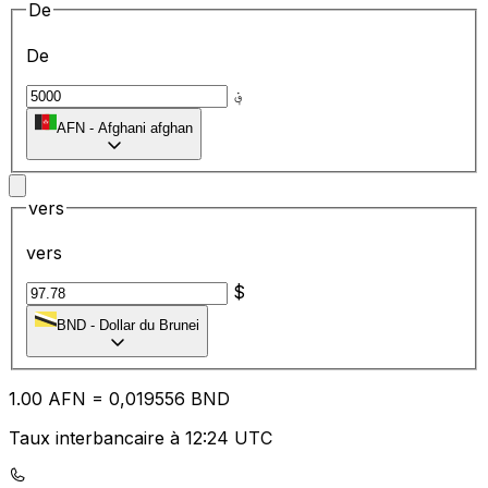
De
De
؋
AFN
-
Afghani afghan
vers
vers
$
BND
-
Dollar du Brunei
1.00
AFN
=
0,
019556
BND
Taux interbancaire à 12:24 UTC