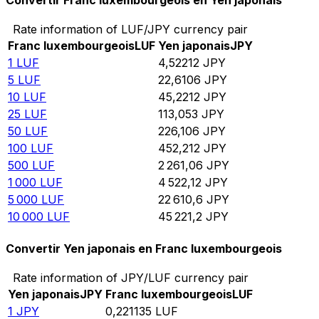
Convertir Franc luxembourgeois en Yen japonais
Rate information of LUF/JPY currency pair
Franc luxembourgeois
LUF
Yen japonais
JPY
1
LUF
4,52212
JPY
5
LUF
22,6106
JPY
10
LUF
45,2212
JPY
25
LUF
113,053
JPY
50
LUF
226,106
JPY
100
LUF
452,212
JPY
500
LUF
2 261,06
JPY
1 000
LUF
4 522,12
JPY
5 000
LUF
22 610,6
JPY
10 000
LUF
45 221,2
JPY
Convertir Yen japonais en Franc luxembourgeois
Rate information of JPY/LUF currency pair
Yen japonais
JPY
Franc luxembourgeois
LUF
1
JPY
0,221135
LUF