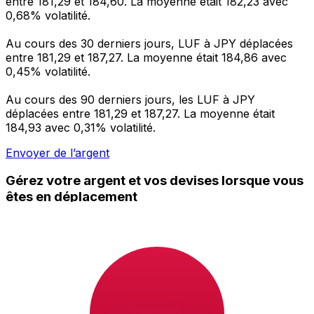
entre 181,29 et 184,60. La moyenne était 182,23 avec
0,68% volatilité.
Au cours des 30 derniers jours, LUF à JPY déplacées
entre 181,29 et 187,27. La moyenne était 184,86 avec
0,45% volatilité.
Au cours des 90 derniers jours, les LUF à JPY
déplacées entre 181,29 et 187,27. La moyenne était
184,93 avec 0,31% volatilité.
Envoyer de l’argent
Gérez votre argent et vos devises lorsque vous
êtes en déplacement
L'application Xe réunit toutes les fonctionnalités
nécessaires pour vos transferts d'argent internationaux
et la gestion de vos devises. Convertissez des devises,
programmez des alertes de taux et transférez de
l'argent à l'étranger sans frais cachés. Téléchargez
l'application dès aujourd'hui !