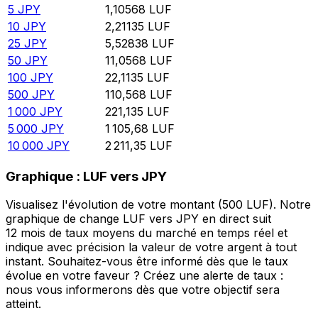
5
JPY
1,10568
LUF
10
JPY
2,21135
LUF
25
JPY
5,52838
LUF
50
JPY
11,0568
LUF
100
JPY
22,1135
LUF
500
JPY
110,568
LUF
1 000
JPY
221,135
LUF
5 000
JPY
1 105,68
LUF
10 000
JPY
2 211,35
LUF
Graphique : LUF vers JPY
Visualisez l'évolution de votre montant (500 LUF). Notre
graphique de change LUF vers JPY en direct suit
12 mois de taux moyens du marché en temps réel et
indique avec précision la valeur de votre argent à tout
instant. Souhaitez-vous être informé dès que le taux
évolue en votre faveur ? Créez une alerte de taux :
nous vous informerons dès que votre objectif sera
atteint.