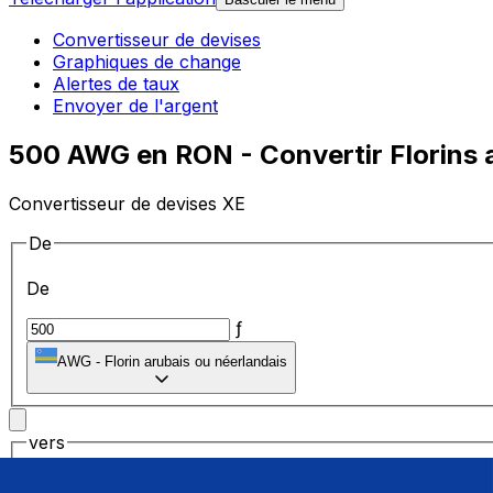
Convertisseur de devises
Graphiques de change
Alertes de taux
Envoyer de l'argent
500 AWG en RON - Convertir Florins a
Convertisseur de devises XE
De
De
ƒ
AWG
-
Florin arubais ou néerlandais
vers
vers