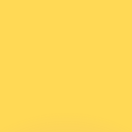
ouvons battre les taux des concurrents.
ertisseur. Le taux est donné à titre d'information seulemen
anger avec Xe ?