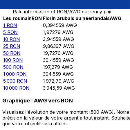
Rate information of RON/AWG currency pair
Leu roumain
RON
Florin arubais ou néerlandais
AWG
1
RON
0,394559
AWG
5
RON
1,97279
AWG
10
RON
3,94559
AWG
25
RON
9,86397
AWG
50
RON
19,7279
AWG
100
RON
39,4559
AWG
500
RON
197,279
AWG
1 000
RON
394,559
AWG
5 000
RON
1 972,79
AWG
10 000
RON
3 945,59
AWG
Graphique : AWG vers RON
Visualisez l'évolution de votre montant (500 AWG). Notr
précision la valeur de votre argent à tout instant. Souha
que votre objectif sera atteint.