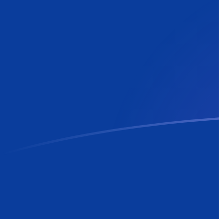
Le taux de change de AWG vers RON a
Convertir Florin arubais ou néerlandais en Leu roumain
Rate information of AWG/RON currency pair
Florin arubais ou néerlandais
AWG
Leu roumain
RON
1
AWG
2,53448
RON
5
AWG
12,6724
RON
10
AWG
25,3448
RON
25
AWG
63,3619
RON
50
AWG
126,724
RON
100
AWG
253,448
RON
500
AWG
1 267,24
RON
1 000
AWG
2 534,48
RON
5 000
AWG
12 672,4
RON
10 000
AWG
25 344,8
RON
Convertir Leu roumain en Florin arubais ou néerlandais