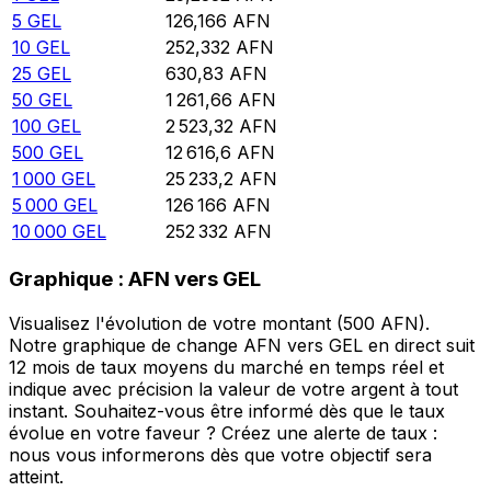
5
GEL
126,166
AFN
10
GEL
252,332
AFN
25
GEL
630,83
AFN
50
GEL
1 261,66
AFN
100
GEL
2 523,32
AFN
500
GEL
12 616,6
AFN
1 000
GEL
25 233,2
AFN
5 000
GEL
126 166
AFN
10 000
GEL
252 332
AFN
Graphique : AFN vers GEL
Visualisez l'évolution de votre montant (500 AFN).
Notre graphique de change AFN vers GEL en direct suit
12 mois de taux moyens du marché en temps réel et
indique avec précision la valeur de votre argent à tout
instant. Souhaitez-vous être informé dès que le taux
évolue en votre faveur ? Créez une alerte de taux :
nous vous informerons dès que votre objectif sera
atteint.