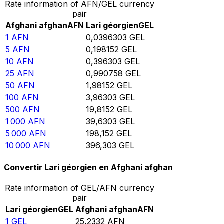
Rate information of AFN/GEL currency
pair
Afghani afghan
AFN
Lari géorgien
GEL
1
AFN
0,0396303
GEL
5
AFN
0,198152
GEL
10
AFN
0,396303
GEL
25
AFN
0,990758
GEL
50
AFN
1,98152
GEL
100
AFN
3,96303
GEL
500
AFN
19,8152
GEL
1 000
AFN
39,6303
GEL
5 000
AFN
198,152
GEL
10 000
AFN
396,303
GEL
Convertir Lari géorgien en Afghani afghan
Rate information of GEL/AFN currency
pair
Lari géorgien
GEL
Afghani afghan
AFN
1
GEL
25,2332
AFN