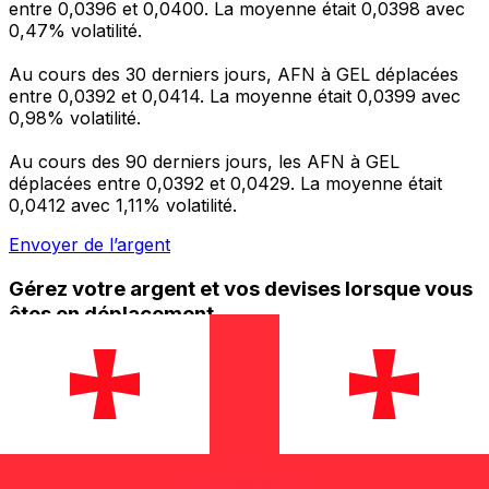
entre 0,0396 et 0,0400. La moyenne était 0,0398 avec
0,47% volatilité.
Au cours des 30 derniers jours, AFN à GEL déplacées
entre 0,0392 et 0,0414. La moyenne était 0,0399 avec
0,98% volatilité.
Au cours des 90 derniers jours, les AFN à GEL
déplacées entre 0,0392 et 0,0429. La moyenne était
0,0412 avec 1,11% volatilité.
Envoyer de l’argent
Gérez votre argent et vos devises lorsque vous
êtes en déplacement
L'application Xe réunit toutes les fonctionnalités
nécessaires pour vos transferts d'argent internationaux
et la gestion de vos devises. Convertissez des devises,
programmez des alertes de taux et transférez de
l'argent à l'étranger sans frais cachés. Téléchargez
l'application dès aujourd'hui !