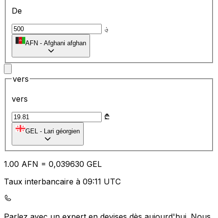
De
؋
AFN
-
Afghani afghan
vers
vers
₾
GEL
-
Lari géorgien
1.00
AFN
=
0,
039630
GEL
Taux interbancaire à 09:11 UTC
Parlez avec un expert en devises dès aujourd'hui.
Nous