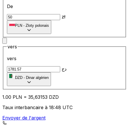
De
zł
PLN
-
Zloty polonais
vers
vers
دج
DZD
-
Dinar algérien
1.00
PLN
=
35
,63153
DZD
Taux interbancaire à 18:48 UTC
Envoyer de l'argent