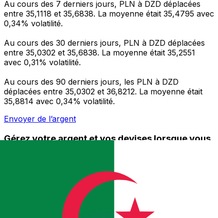
Au cours des 7 derniers jours, PLN à DZD déplacées
entre 35,1118 et 35,6838. La moyenne était 35,4795 avec
0,34% volatilité.
Au cours des 30 derniers jours, PLN à DZD déplacées
entre 35,0302 et 35,6838. La moyenne était 35,2551
avec 0,31% volatilité.
Au cours des 90 derniers jours, les PLN à DZD
déplacées entre 35,0302 et 36,8212. La moyenne était
35,8814 avec 0,34% volatilité.
Envoyer de l’argent
Gérez votre argent et vos devises lorsque vous
êtes en déplacement
L'application Xe réunit toutes les fonctionnalités
nécessaires pour vos transferts d'argent internationaux
et la gestion de vos devises. Convertissez des devises,
programmez des alertes de taux et transférez de
l'argent à l'étranger sans frais cachés. Téléchargez
l'application dès aujourd'hui !