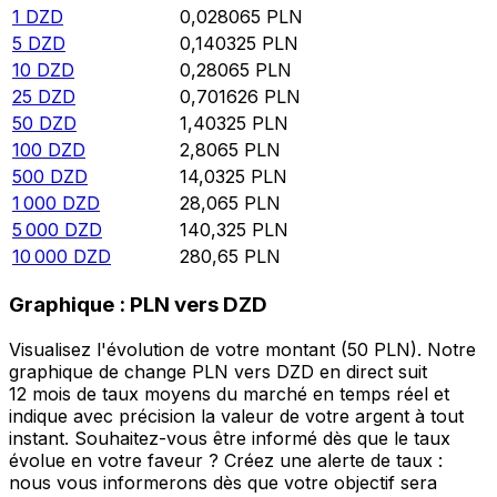
1
DZD
0,028065
PLN
5
DZD
0,140325
PLN
10
DZD
0,28065
PLN
25
DZD
0,701626
PLN
50
DZD
1,40325
PLN
100
DZD
2,8065
PLN
500
DZD
14,0325
PLN
1 000
DZD
28,065
PLN
5 000
DZD
140,325
PLN
10 000
DZD
280,65
PLN
Graphique : PLN vers DZD
Visualisez l'évolution de votre montant (50 PLN). Notre
graphique de change PLN vers DZD en direct suit
12 mois de taux moyens du marché en temps réel et
indique avec précision la valeur de votre argent à tout
instant. Souhaitez-vous être informé dès que le taux
évolue en votre faveur ? Créez une alerte de taux :
nous vous informerons dès que votre objectif sera