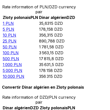
Rate information of PLN/DZD currency
pair
Zloty polonais
PLN
Dinar algérien
DZD
1
PLN
35,6315
DZD
5
PLN
178,158
DZD
10
PLN
356,315
DZD
25
PLN
890,788
DZD
50
PLN
1 781,58
DZD
100
PLN
3 563,15
DZD
500
PLN
17 815,8
DZD
1 000
PLN
35 631,5
DZD
5 000
PLN
178 158
DZD
10 000
PLN
356 315
DZD
Convertir Dinar algérien en Zloty polonais
Rate information of DZD/PLN currency
pair
Dinar algérien
DZD
Zloty polonais
PLN