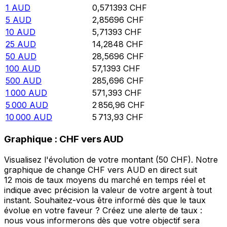
1
AUD
0,571393
CHF
5
AUD
2,85696
CHF
10
AUD
5,71393
CHF
25
AUD
14,2848
CHF
50
AUD
28,5696
CHF
100
AUD
57,1393
CHF
500
AUD
285,696
CHF
1 000
AUD
571,393
CHF
5 000
AUD
2 856,96
CHF
10 000
AUD
5 713,93
CHF
Graphique : CHF vers AUD
Visualisez l'évolution de votre montant (50 CHF). Notre
graphique de change CHF vers AUD en direct suit
12 mois de taux moyens du marché en temps réel et
indique avec précision la valeur de votre argent à tout
instant. Souhaitez-vous être informé dès que le taux
évolue en votre faveur ? Créez une alerte de taux :
nous vous informerons dès que votre objectif sera