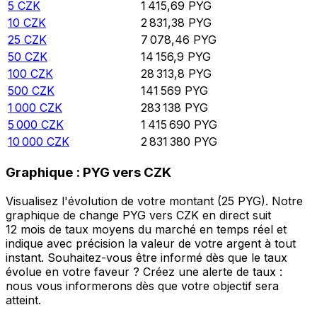
5
CZK
1 415,69
PYG
10
CZK
2 831,38
PYG
25
CZK
7 078,46
PYG
50
CZK
14 156,9
PYG
100
CZK
28 313,8
PYG
500
CZK
141 569
PYG
1 000
CZK
283 138
PYG
5 000
CZK
1 415 690
PYG
10 000
CZK
2 831 380
PYG
Graphique : PYG vers CZK
Visualisez l'évolution de votre montant (25 PYG). Notre
graphique de change PYG vers CZK en direct suit
12 mois de taux moyens du marché en temps réel et
indique avec précision la valeur de votre argent à tout
instant. Souhaitez-vous être informé dès que le taux
évolue en votre faveur ? Créez une alerte de taux :
nous vous informerons dès que votre objectif sera
atteint.