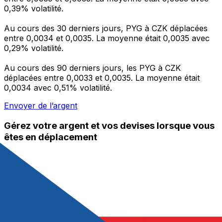
0,39% volatilité.
Au cours des 30 derniers jours, PYG à CZK déplacées
entre 0,0034 et 0,0035. La moyenne était 0,0035 avec
0,29% volatilité.
Au cours des 90 derniers jours, les PYG à CZK
déplacées entre 0,0033 et 0,0035. La moyenne était
0,0034 avec 0,51% volatilité.
Envoyer de l’argent
Gérez votre argent et vos devises lorsque vous
êtes en déplacement
L'application Xe réunit toutes les fonctionnalités
nécessaires pour vos transferts d'argent internationaux
et la gestion de vos devises. Convertissez des devises,
programmez des alertes de taux et transférez de
l'argent à l'étranger sans frais cachés. Téléchargez
l'application dès aujourd'hui !