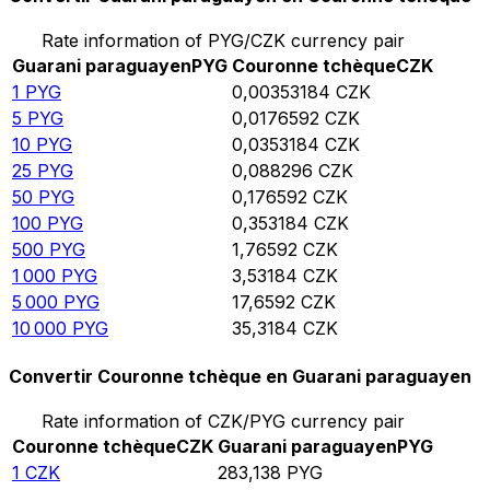
Rate information of PYG/CZK currency pair
Guarani paraguayen
PYG
Couronne tchèque
CZK
1
PYG
0,00353184
CZK
5
PYG
0,0176592
CZK
10
PYG
0,0353184
CZK
25
PYG
0,088296
CZK
50
PYG
0,176592
CZK
100
PYG
0,353184
CZK
500
PYG
1,76592
CZK
1 000
PYG
3,53184
CZK
5 000
PYG
17,6592
CZK
10 000
PYG
35,3184
CZK
Convertir Couronne tchèque en Guarani paraguayen
Rate information of CZK/PYG currency pair
Couronne tchèque
CZK
Guarani paraguayen
PYG
1
CZK
283,138
PYG