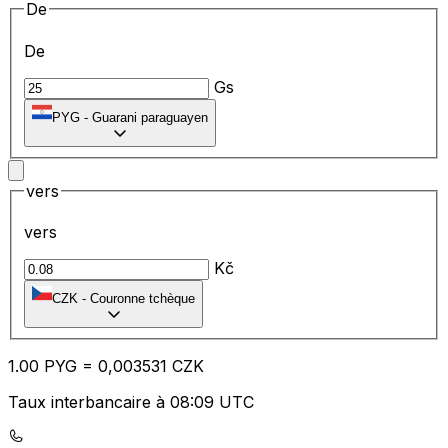
De
De
Gs
PYG
-
Guarani paraguayen
vers
vers
Kč
CZK
-
Couronne tchèque
1.00
PYG
=
0,
003531
CZK
Taux interbancaire à 08:09 UTC